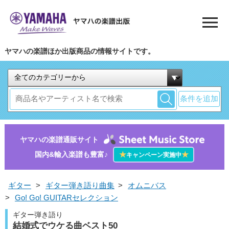
ヤマハの楽譜ほか出版商品の情報サイトです。
条件を追加
ヤマハの楽譜通販サイト
国内&輸入楽譜も豊富♪
★
★
キャンペーン実施中
ギター
>
ギター弾き語り曲集
>
オムニバス
>
Go! Go! GUITARセレクション
ギター弾き語り
結婚式でウケる曲ベスト50