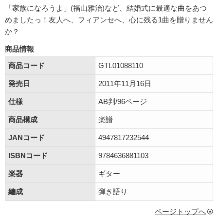
「家族になろうよ」(福山雅治)など、結婚式に最適な曲をあつ
めましたっ！友人へ、フィアンセへ、心に残る1曲を贈りません
か？
商品情報
商品コード
GTL01088110
発売日
2011年11月16日
仕様
AB判/96ページ
商品構成
楽譜
JANコード
4947817232544
ISBNコード
9784636881103
楽器
ギター
編成
弾き語り
ページトップへ