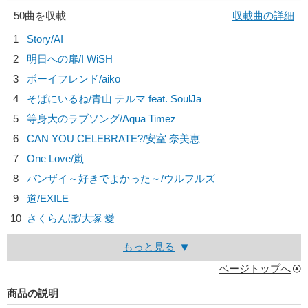
50曲を収載
収載曲の詳細
1
Story/
AI
2
明日への扉/
I WiSH
3
ボーイフレンド/
aiko
4
そばにいるね/
青山 テルマ feat. SoulJa
5
等身大のラブソング/
Aqua Timez
6
CAN YOU CELEBRATE?/
安室 奈美恵
7
One Love/
嵐
8
バンザイ～好きでよかった～/
ウルフルズ
9
道/
EXILE
10
さくらんぼ/
大塚 愛
もっと見る
ページトップへ
商品の説明