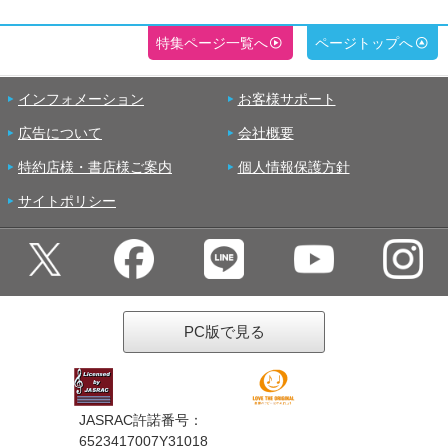
特集ページ一覧へ
ページトップへ
インフォメーション
お客様サポート
広告について
会社概要
特約店様・書店様ご案内
個人情報保護方針
サイトポリシー
PC版で見る
JASRAC許諾番号：
6523417007Y31018