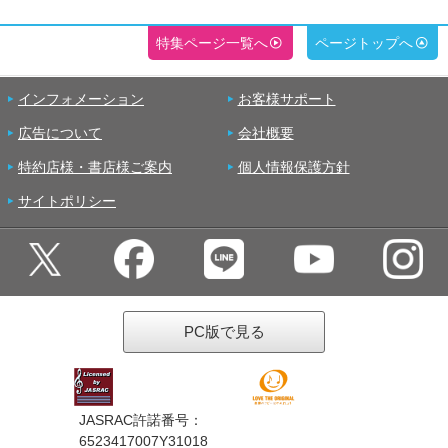
特集ページ一覧へ
ページトップへ
インフォメーション
お客様サポート
広告について
会社概要
特約店様・書店様ご案内
個人情報保護方針
サイトポリシー
PC版で見る
JASRAC許諾番号：
6523417007Y31018