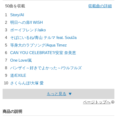
50曲を収載
収載曲の詳細
1
Story/
AI
2
明日への扉/
I WiSH
3
ボーイフレンド/
aiko
4
そばにいるね/
青山 テルマ feat. SoulJa
5
等身大のラブソング/
Aqua Timez
6
CAN YOU CELEBRATE?/
安室 奈美恵
7
One Love/
嵐
8
バンザイ～好きでよかった～/
ウルフルズ
9
道/
EXILE
10
さくらんぼ/
大塚 愛
もっと見る
ページトップへ
商品の説明