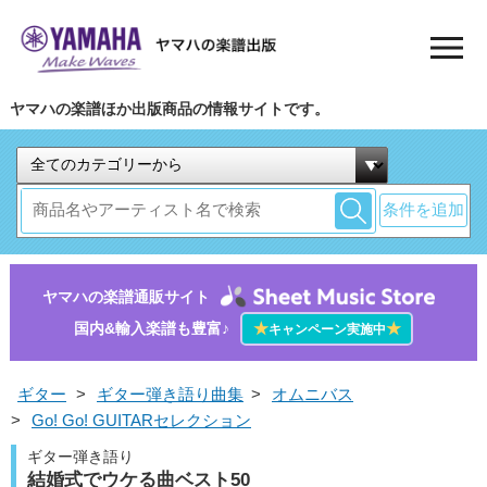
ヤマハの楽譜ほか出版商品の情報サイトです。
条件を追加
ヤマハの楽譜通販サイト
国内&輸入楽譜も豊富♪
★
★
キャンペーン実施中
ギター
>
ギター弾き語り曲集
>
オムニバス
>
Go! Go! GUITARセレクション
ギター弾き語り
結婚式でウケる曲ベスト50