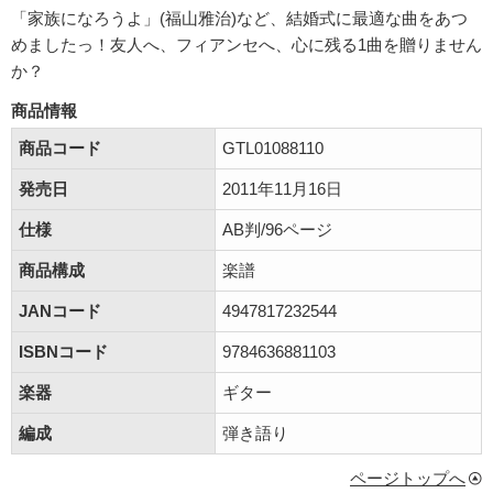
「家族になろうよ」(福山雅治)など、結婚式に最適な曲をあつ
めましたっ！友人へ、フィアンセへ、心に残る1曲を贈りません
か？
商品情報
商品コード
GTL01088110
発売日
2011年11月16日
仕様
AB判/96ページ
商品構成
楽譜
JANコード
4947817232544
ISBNコード
9784636881103
楽器
ギター
編成
弾き語り
ページトップへ