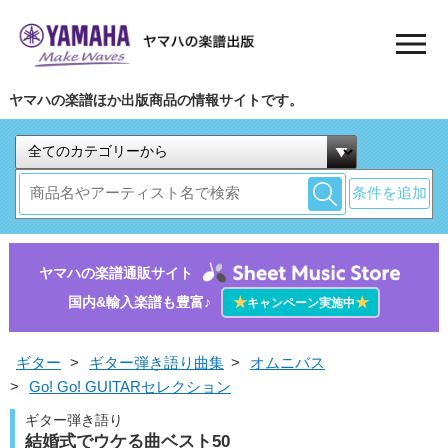
ヤマハの楽譜ほか出版商品の情報サイトです。
条件を追加
ヤマハの楽譜通販サイト
国内&輸入楽譜も豊富♪
★
★
キャンペーン実施中
ギター
>
ギター弾き語り曲集
>
オムニバス
>
Go! Go! GUITARセレクション
ギター弾き語り
結婚式でウケる曲ベスト50