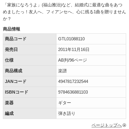
「家族になろうよ」(福山雅治)など、結婚式に最適な曲をあつ
めましたっ！友人へ、フィアンセへ、心に残る1曲を贈りません
か？
商品情報
商品コード
GTL01088110
発売日
2011年11月16日
仕様
AB判/96ページ
商品構成
楽譜
JANコード
4947817232544
ISBNコード
9784636881103
楽器
ギター
編成
弾き語り
ページトップへ