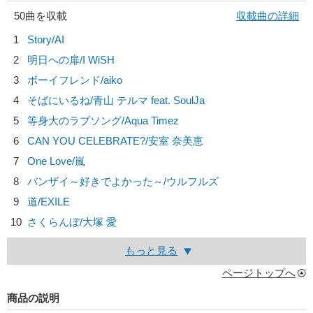
50曲を収載
収載曲の詳細
1
Story/
AI
2
明日への扉/
I WiSH
3
ボーイフレンド/
aiko
4
そばにいるね/
青山 テルマ feat. SoulJa
5
等身大のラブソング/
Aqua Timez
6
CAN YOU CELEBRATE?/
安室 奈美恵
7
One Love/
嵐
8
バンザイ～好きでよかった～/
ウルフルズ
9
道/
EXILE
10
さくらんぼ/
大塚 愛
もっと見る
ページトップへ
商品の説明