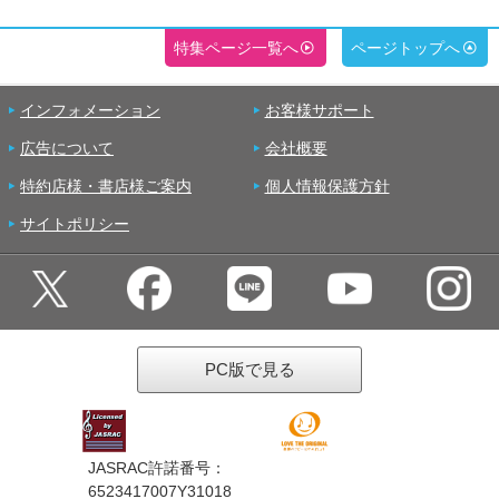
特集ページ一覧へ
ページトップへ
インフォメーション
お客様サポート
広告について
会社概要
特約店様・書店様ご案内
個人情報保護方針
サイトポリシー
PC版で見る
JASRAC許諾番号：
6523417007Y31018