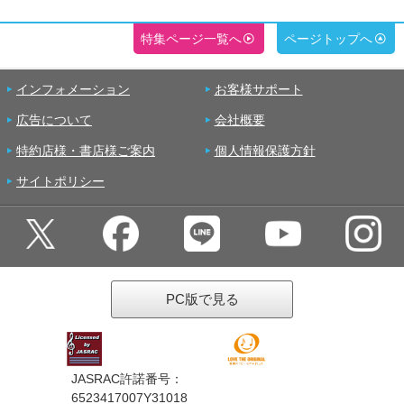
特集ページ一覧へ
ページトップへ
インフォメーション
お客様サポート
広告について
会社概要
特約店様・書店様ご案内
個人情報保護方針
サイトポリシー
PC版で見る
JASRAC許諾番号：
6523417007Y31018