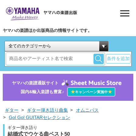
ヤマハの楽譜ほか出版商品の情報サイトです。
条件を追加
ヤマハの楽譜通販サイト
国内&輸入楽譜も豊富♪
★
★
キャンペーン実施中
ギター
>
ギター弾き語り曲集
>
オムニバス
>
Go! Go! GUITARセレクション
ギター弾き語り
結婚式でウケる曲ベスト50