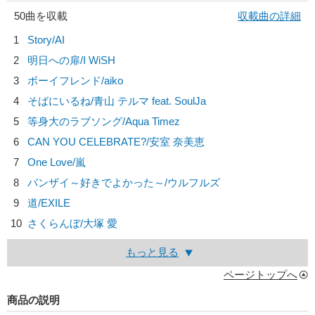
50曲を収載
収載曲の詳細
1
Story/
AI
2
明日への扉/
I WiSH
3
ボーイフレンド/
aiko
4
そばにいるね/
青山 テルマ feat. SoulJa
5
等身大のラブソング/
Aqua Timez
6
CAN YOU CELEBRATE?/
安室 奈美恵
7
One Love/
嵐
8
バンザイ～好きでよかった～/
ウルフルズ
9
道/
EXILE
10
さくらんぼ/
大塚 愛
もっと見る
ページトップへ
商品の説明