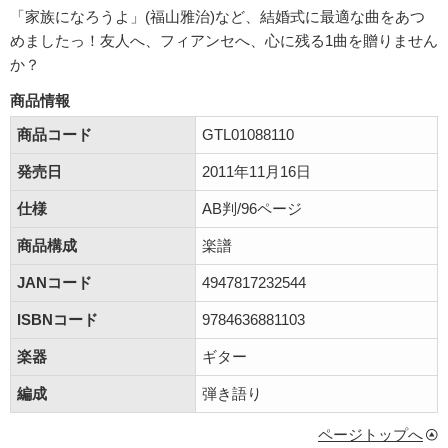
「家族になろうよ」(福山雅治)など、結婚式に最適な曲をあつ
めましたっ！友人へ、フィアンセへ、心に残る1曲を贈りません
か？
商品情報
商品コード
GTL01088110
発売日
2011年11月16日
仕様
AB判/96ページ
商品構成
楽譜
JANコード
4947817232544
ISBNコード
9784636881103
楽器
ギター
編成
弾き語り
ページトップへ