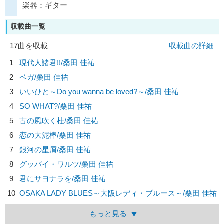
楽器：ギター
収載曲一覧
17曲を収載
収載曲の詳細
1
現代人諸君!!/
桑田 佳祐
2
ベガ/
桑田 佳祐
3
いいひと～Do you wanna be loved?～/
桑田 佳祐
4
SO WHAT?/
桑田 佳祐
5
古の風吹く杜/
桑田 佳祐
6
恋の大泥棒/
桑田 佳祐
7
銀河の星屑/
桑田 佳祐
8
グッバイ・ワルツ/
桑田 佳祐
9
君にサヨナラを/
桑田 佳祐
10
OSAKA LADY BLUES～大阪レディ・ブルース～/
桑田 佳祐
もっと見る