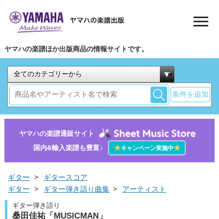
ヤマハの楽譜ほか出版商品の情報サイトです。
条件を追加
ヤマハの楽譜通販サイト
国内&輸入楽譜も豊富♪
★
★
キャンペーン実施中
ギター
>
ギタースコア
ギター
>
ギター弾き語り曲集
>
アーティスト
ギター弾き語り
桑田佳祐「MUSICMAN」