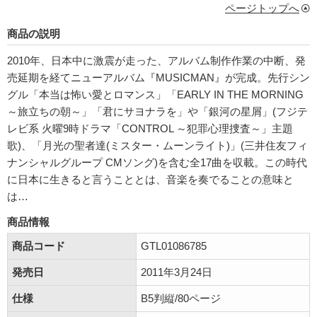
ページトップへ
商品の説明
2010年、日本中に激震が走った、アルバム制作作業の中断、発
売延期を経てニューアルバム『MUSICMAN』が完成。先行シン
グル「本当は怖い愛とロマンス」「EARLY IN THE MORNING
～旅立ちの朝～」「君にサヨナラを」や「銀河の星屑」(フジテ
レビ系 火曜9時ドラマ「CONTROL ～犯罪心理捜査～」主題
歌)、「月光の聖者達(ミスター・ムーンライト)」(三井住友フィ
ナンシャルグループ CMソング)を含む全17曲を収載。この時代
に日本に生きると言うこととは、音楽を奏でることの意味と
は…
商品情報
商品コード
GTL01086785
発売日
2011年3月24日
仕様
B5判縦/80ページ