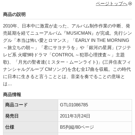
ページトップへ
商品の説明
2010年、日本中に激震が走った、アルバム制作作業の中断、発
売延期を経てニューアルバム『MUSICMAN』が完成。先行シン
グル「本当は怖い愛とロマンス」「EARLY IN THE MORNING
～旅立ちの朝～」「君にサヨナラを」や「銀河の星屑」(フジテ
レビ系 火曜9時ドラマ「CONTROL ～犯罪心理捜査～」主題
歌)、「月光の聖者達(ミスター・ムーンライト)」(三井住友フィ
ナンシャルグループ CMソング)を含む全17曲を収載。この時代
に日本に生きると言うこととは、音楽を奏でることの意味と
は…
商品情報
商品コード
GTL01086785
発売日
2011年3月24日
仕様
B5判縦/80ページ