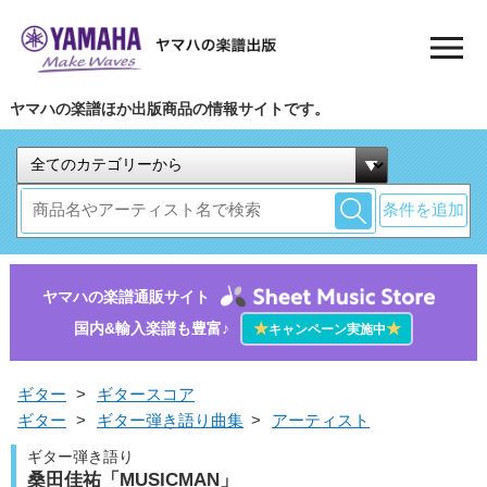
ヤマハの楽譜ほか出版商品の情報サイトです。
条件を追加
ヤマハの楽譜通販サイト
国内&輸入楽譜も豊富♪
★
★
キャンペーン実施中
ギター
>
ギタースコア
ギター
>
ギター弾き語り曲集
>
アーティスト
ギター弾き語り
桑田佳祐「MUSICMAN」