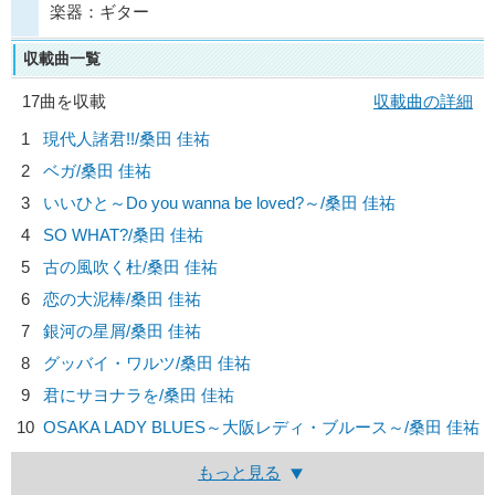
楽器：ギター
収載曲一覧
17曲を収載
収載曲の詳細
1
現代人諸君!!/
桑田 佳祐
2
ベガ/
桑田 佳祐
3
いいひと～Do you wanna be loved?～/
桑田 佳祐
4
SO WHAT?/
桑田 佳祐
5
古の風吹く杜/
桑田 佳祐
6
恋の大泥棒/
桑田 佳祐
7
銀河の星屑/
桑田 佳祐
8
グッバイ・ワルツ/
桑田 佳祐
9
君にサヨナラを/
桑田 佳祐
10
OSAKA LADY BLUES～大阪レディ・ブルース～/
桑田 佳祐
もっと見る