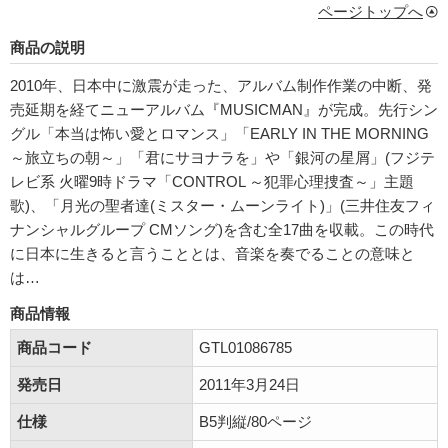
ページトップへ
商品の説明
2010年、日本中に激震が走った、アルバム制作作業の中断、発
売延期を経てニューアルバム『MUSICMAN』が完成。先行シン
グル「本当は怖い愛とロマンス」「EARLY IN THE MORNING
～旅立ちの朝～」「君にサヨナラを」や「銀河の星屑」(フジテ
レビ系 火曜9時ドラマ「CONTROL ～犯罪心理捜査～」主題
歌)、「月光の聖者達(ミスター・ムーンライト)」(三井住友フィ
ナンシャルグループ CMソング)を含む全17曲を収載。この時代
に日本に生きると言うこととは、音楽を奏でることの意味と
は…
商品情報
商品コード
GTL01086785
発売日
2011年3月24日
仕様
B5判縦/80ページ