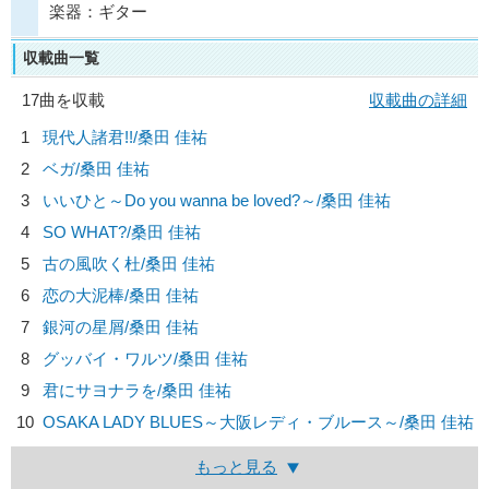
楽器：ギター
収載曲一覧
17曲を収載
収載曲の詳細
1
現代人諸君!!/
桑田 佳祐
2
ベガ/
桑田 佳祐
3
いいひと～Do you wanna be loved?～/
桑田 佳祐
4
SO WHAT?/
桑田 佳祐
5
古の風吹く杜/
桑田 佳祐
6
恋の大泥棒/
桑田 佳祐
7
銀河の星屑/
桑田 佳祐
8
グッバイ・ワルツ/
桑田 佳祐
9
君にサヨナラを/
桑田 佳祐
10
OSAKA LADY BLUES～大阪レディ・ブルース～/
桑田 佳祐
もっと見る