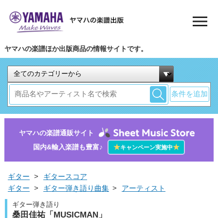
ヤマハの楽譜ほか出版商品の情報サイトです。
条件を追加
ヤマハの楽譜通販サイト
国内&輸入楽譜も豊富♪
★
★
キャンペーン実施中
ギター
>
ギタースコア
ギター
>
ギター弾き語り曲集
>
アーティスト
ギター弾き語り
桑田佳祐「MUSICMAN」