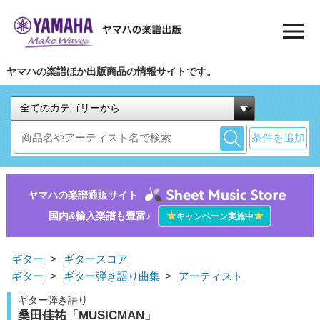
ヤマハの楽譜ほか出版商品の情報サイトです。
条件を追加
ヤマハの楽譜通販サイト
国内&輸入楽譜も豊富♪
★
★
キャンペーン実施中
ギター
>
ギタースコア
ギター
>
ギター弾き語り曲集
>
アーティスト
ギター弾き語り
桑田佳祐「MUSICMAN」