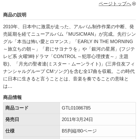
ページトップへ
商品の説明
2010年、日本中に激震が走った、アルバム制作作業の中断、発
売延期を経てニューアルバム『MUSICMAN』が完成。先行シン
グル「本当は怖い愛とロマンス」「EARLY IN THE MORNING
～旅立ちの朝～」「君にサヨナラを」や「銀河の星屑」(フジテ
レビ系 火曜9時ドラマ「CONTROL ～犯罪心理捜査～」主題
歌)、「月光の聖者達(ミスター・ムーンライト)」(三井住友フィ
ナンシャルグループ CMソング)を含む全17曲を収載。この時代
に日本に生きると言うこととは、音楽を奏でることの意味と
は…
商品情報
商品コード
GTL01086785
発売日
2011年3月24日
仕様
B5判縦/80ページ