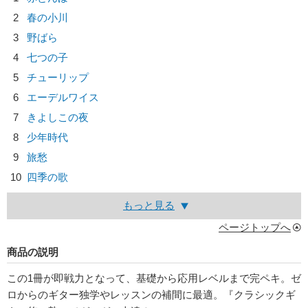
2
春の小川
3
野ばら
4
七つの子
5
チューリップ
6
エーデルワイス
7
きよしこの夜
8
少年時代
9
旅愁
10
四季の歌
もっと見る
ページトップへ
商品の説明
この1冊が即戦力となって、基礎から応用レベルまで完ペキ。ゼ
ロからのギター独学やレッスンの補間に最適。『クラシックギ