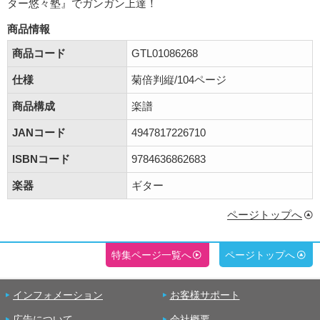
ター悠々塾』でガンガン上達！
商品情報
商品コード
GTL01086268
仕様
菊倍判縦/104ページ
商品構成
楽譜
JANコード
4947817226710
ISBNコード
9784636862683
楽器
ギター
ページトップへ
特集ページ一覧へ
ページトップへ
インフォメーション
お客様サポート
広告について
会社概要