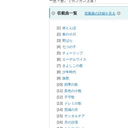
ー悠々塾』でガンガン上達！
収載曲一覧
収載曲の詳細を見る
[1]
赤とんぼ
[2]
春の小川
[3]
野ばら
[4]
七つの子
[5]
チューリップ
[6]
エーデルワイス
[7]
きよしこの夜
[8]
少年時代
[9]
旅愁
[10]
四季の歌
[11]
茶色の小瓶
[12]
子守歌
[13]
ドレミの歌
[14]
荒城の月
[15]
サンタルチア
[16]
月の沙漠