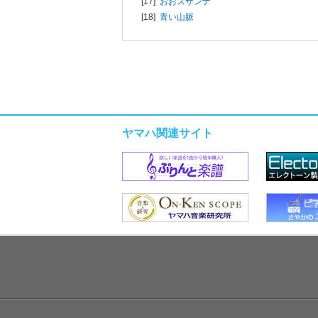
[17]
おおスザンナ
[18]
青い山脈
ヤマハ関連サイト