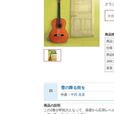
クラ
※大
商品
商品
仕様
商品
JAN
楽器
雪の降る街を
21
作曲：
中田 喜直
商品の説明
この1冊が即戦力となって、基礎から応用レベ