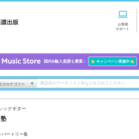
お客様
サポート
★
★
国内&輸入楽譜も豊富♪
キャンペーン実施中
てのカテゴリー
シックギター
々塾
レパートリー集