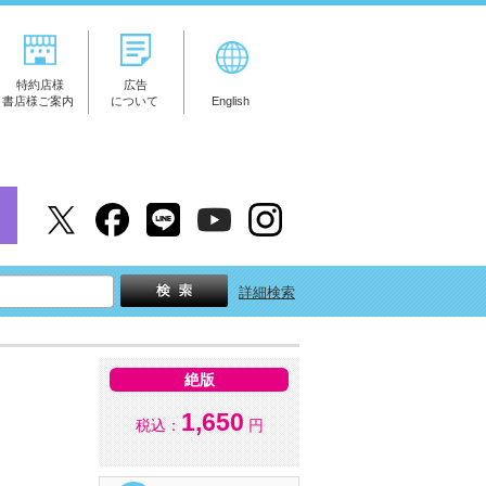
特約店様
広告
書店様ご案内
について
English
詳細検索
絶版
1,650
税込：
円