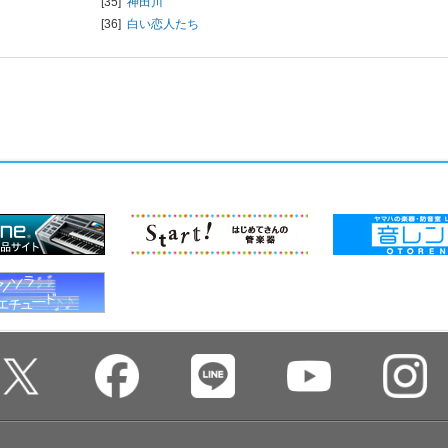
[35]
神田川
[36]
白い恋人たち