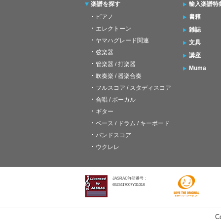
楽譜を探す
輸入楽譜特
ピアノ
書籍
エレクトーン
雑誌
ヤマハグレード関連
文具
弦楽器
講座
管楽器 / 打楽器
Muma
吹奏楽 / 器楽合奏
フルスコア / スタディスコア
合唱 / ボーカル
ギター
ベース / ドラム / キーボード
バンドスコア
ウクレレ
JASRAC許諾番号：
6523417007Y31018
C