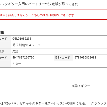
シックギター入門レパートリーの決定版が帰ってきた！
変申し訳ありませんが、こちらの商品は絶版でございます。
情報
コード
GTL01086268
菊倍判縦/104ページ
構成
楽譜
コード
4947817226710
ISBNコード
9784636862683
ギター
楽器：ギター
ルまで完ペキ。ゼロからのギター独学やレッスンの補間に最適。『クラシック