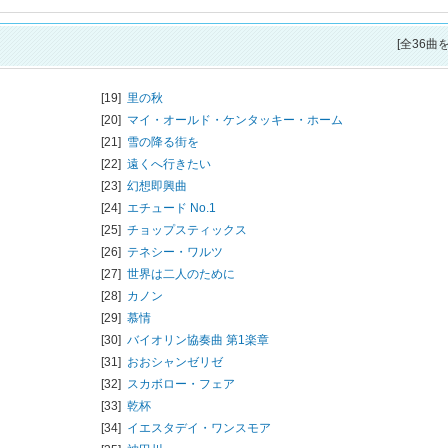
[全36曲
[19]
里の秋
[20]
マイ・オールド・ケンタッキー・ホーム
[21]
雪の降る街を
[22]
遠くへ行きたい
[23]
幻想即興曲
[24]
エチュード No.1
[25]
チョップスティックス
[26]
テネシー・ワルツ
[27]
世界は二人のために
[28]
カノン
[29]
慕情
[30]
バイオリン協奏曲 第1楽章
[31]
おおシャンゼリゼ
[32]
スカボロー・フェア
[33]
乾杯
[34]
イエスタデイ・ワンスモア