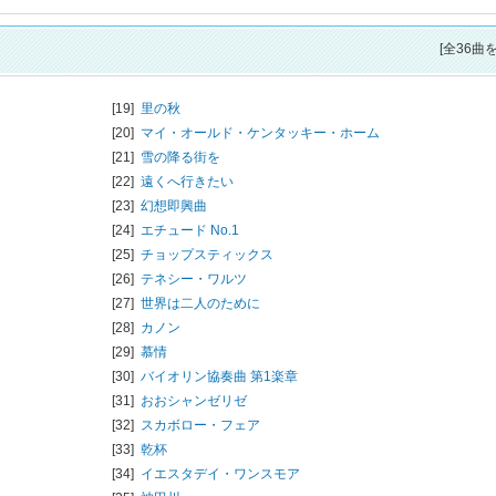
[全36曲
[19]
里の秋
[20]
マイ・オールド・ケンタッキー・ホーム
[21]
雪の降る街を
[22]
遠くへ行きたい
[23]
幻想即興曲
[24]
エチュード No.1
[25]
チョップスティックス
[26]
テネシー・ワルツ
[27]
世界は二人のために
[28]
カノン
[29]
慕情
[30]
バイオリン協奏曲 第1楽章
[31]
おおシャンゼリゼ
[32]
スカボロー・フェア
[33]
乾杯
[34]
イエスタデイ・ワンスモア