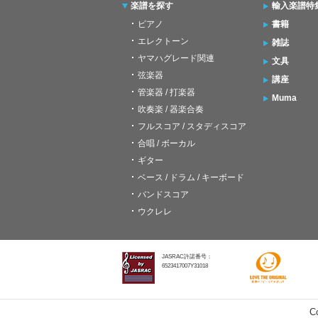
楽譜を探す
輸入楽譜特
ピアノ
書籍
エレクトーン
雑誌
ヤマハグレード関連
文具
弦楽器
講座
管楽器 / 打楽器
Muma
吹奏楽 / 器楽合奏
フルスコア / スタディスコア
合唱 / ボーカル
ギター
ベース / ドラム / キーボード
バンドスコア
ウクレレ
JASRAC許諾番号：
6523417007Y31018
C