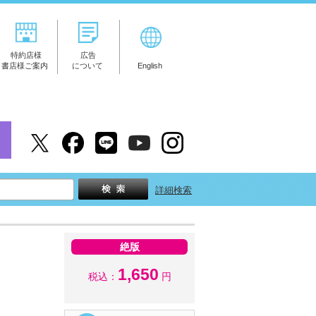
特約店様
広告
書店様ご案内
について
English
詳細検索
絶版
1,650
税込：
円