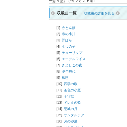
ー悠々塾』でガンガン上達！
収載曲一覧
収載曲の詳細を見る
[1]
赤とんぼ
[2]
春の小川
[3]
野ばら
[4]
七つの子
[5]
チューリップ
[6]
エーデルワイス
[7]
きよしこの夜
[8]
少年時代
[9]
旅愁
[10]
四季の歌
[11]
茶色の小瓶
[12]
子守歌
[13]
ドレミの歌
[14]
荒城の月
[15]
サンタルチア
[16]
月の沙漠