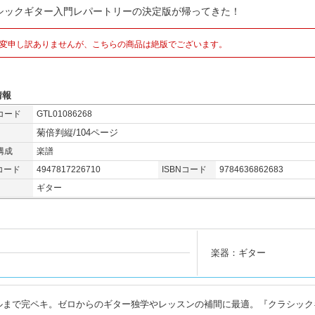
シックギター入門レパートリーの決定版が帰ってきた！
変申し訳ありませんが、こちらの商品は絶版でございます。
情報
コード
GTL01086268
菊倍判縦/104ページ
構成
楽譜
コード
4947817226710
ISBNコード
9784636862683
ギター
楽器：ギター
ルまで完ペキ。ゼロからのギター独学やレッスンの補間に最適。『クラシック