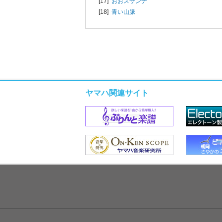
[17]
おおスザンナ
[18]
青い山脈
ヤマハ関連サイト