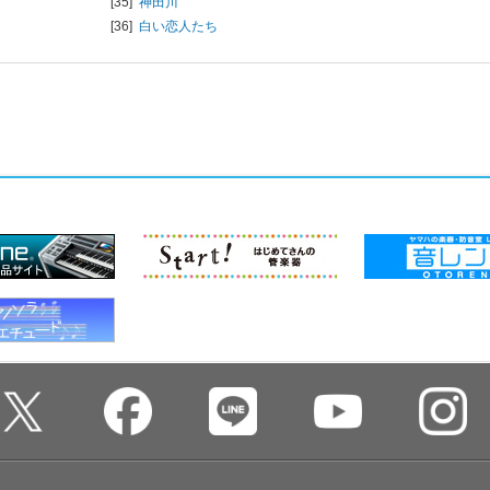
[35]
神田川
[36]
白い恋人たち