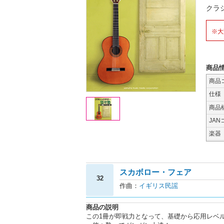
クラ
※大
商品
商品
仕様
商品
JAN
楽器
スカボロー・フェア
32
作曲：
イギリス民謡
商品の説明
この1冊が即戦力となって、基礎から応用レベ