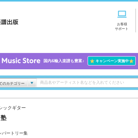
お客様
サポート
★
★
国内&輸入楽譜も豊富♪
キャンペーン実施中
てのカテゴリー
シックギター
々塾
レパートリー集