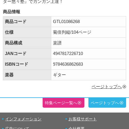
ター悠々塾』でガンガン上達！
商品情報
商品コード
GTL01086268
仕様
菊倍判縦/104ページ
商品構成
楽譜
JANコード
4947817226710
ISBNコード
9784636862683
楽器
ギター
ページトップへ
特集ページ一覧へ
ページトップへ
インフォメーション
お客様サポート
広告について
会社概要