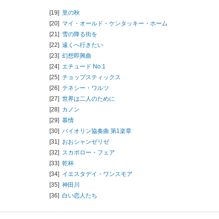
[19]
里の秋
[20]
マイ・オールド・ケンタッキー・ホーム
[21]
雪の降る街を
[22]
遠くへ行きたい
[23]
幻想即興曲
[24]
エチュード No.1
[25]
チョップスティックス
[26]
テネシー・ワルツ
[27]
世界は二人のために
[28]
カノン
[29]
慕情
[30]
バイオリン協奏曲 第1楽章
[31]
おおシャンゼリゼ
[32]
スカボロー・フェア
[33]
乾杯
[34]
イエスタデイ・ワンスモア
[35]
神田川
[36]
白い恋人たち