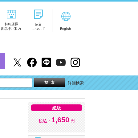
特約店様
広告
書店様ご案内
について
English
詳細検索
絶版
1,650
税込：
円