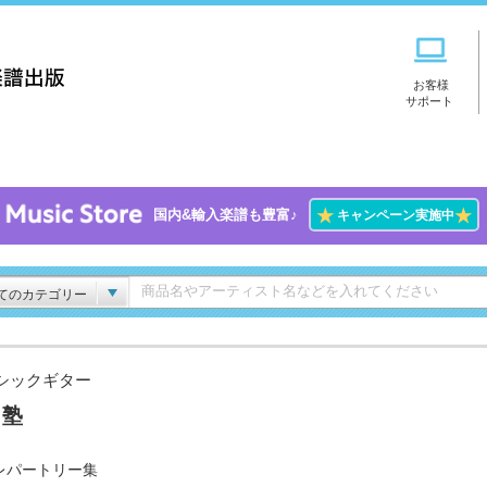
お客様
サポート
★
★
国内&輸入楽譜も豊富♪
キャンペーン実施中
てのカテゴリー
シックギター
々塾
レパートリー集