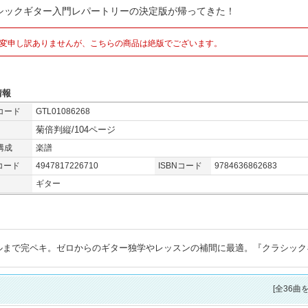
シックギター入門レパートリーの決定版が帰ってきた！
変申し訳ありませんが、こちらの商品は絶版でございます。
情報
コード
GTL01086268
菊倍判縦/104ページ
構成
楽譜
コード
4947817226710
ISBNコード
9784636862683
ギター
ルまで完ペキ。ゼロからのギター独学やレッスンの補間に最適。『クラシック
[全36曲