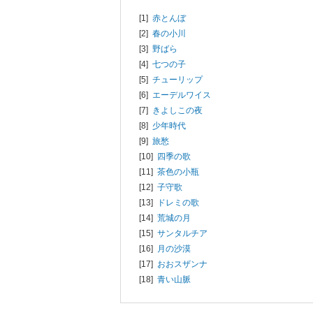
[1]
赤とんぼ
[2]
春の小川
[3]
野ばら
[4]
七つの子
[5]
チューリップ
[6]
エーデルワイス
[7]
きよしこの夜
[8]
少年時代
[9]
旅愁
[10]
四季の歌
[11]
茶色の小瓶
[12]
子守歌
[13]
ドレミの歌
[14]
荒城の月
[15]
サンタルチア
[16]
月の沙漠
[17]
おおスザンナ
[18]
青い山脈