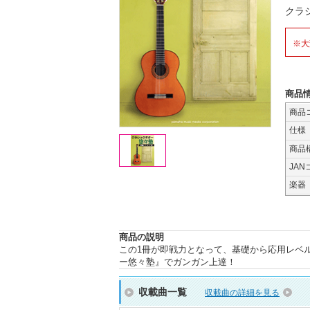
クラ
※大
商品
商品
仕様
商品
JAN
楽器
商品の説明
この1冊が即戦力となって、基礎から応用レベ
ー悠々塾』でガンガン上達！
収載曲一覧
収載曲の詳細を見る