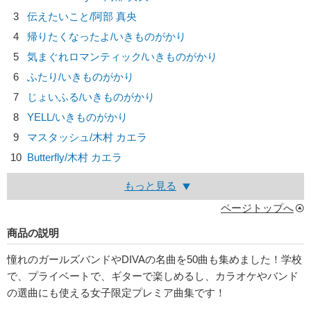
3
伝えたいこと/
阿部 真央
4
帰りたくなったよ/
いきものがかり
5
気まぐれロマンティック/
いきものがかり
6
ふたり/
いきものがかり
7
じょいふる/
いきものがかり
8
YELL/
いきものがかり
9
マスタッシュ/
木村 カエラ
10
Butterfly/
木村 カエラ
もっと見る
ページトップへ
商品の説明
憧れのガールズバンドやDIVAの名曲を50曲も集めました！学校
で、プライベートで、ギターで楽しめるし、カラオケやバンド
の選曲にも使える女子限定プレミア曲集です！