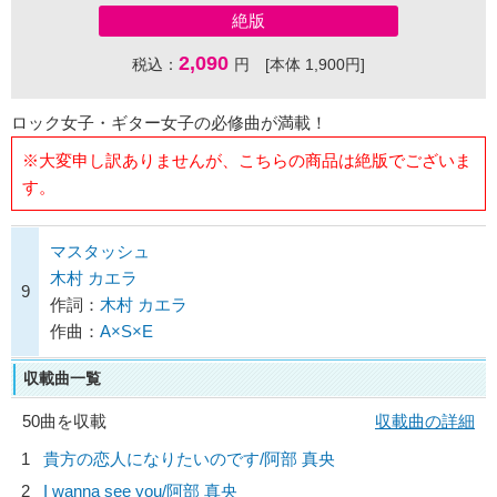
絶版
2,090
税込：
円 [本体 1,900円]
ロック女子・ギター女子の必修曲が満載！
※大変申し訳ありませんが、こちらの商品は絶版でございま
す。
マスタッシュ
木村 カエラ
9
作詞：
木村 カエラ
作曲：
A×S×E
収載曲一覧
50曲を収載
収載曲の詳細
1
貴方の恋人になりたいのです/
阿部 真央
2
I wanna see you/
阿部 真央