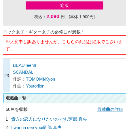
絶版
2,090
税込：
円 [本体 1,900円]
ロック女子・ギター女子の必修曲が満載！
※大変申し訳ありませんが、こちらの商品は絶版でございま
す。
BEAUTeen!!
SCANDAL
23
作詞：
TOMOMI/Kyon
作曲：
Youtorilon
収載曲一覧
50曲を収載
収載曲の詳細
1
貴方の恋人になりたいのです/
阿部 真央
2
I wanna see you/
阿部 真央