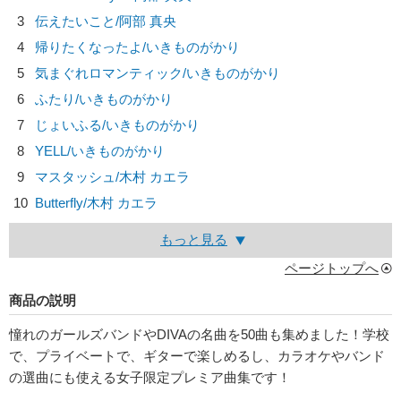
3
伝えたいこと/
阿部 真央
4
帰りたくなったよ/
いきものがかり
5
気まぐれロマンティック/
いきものがかり
6
ふたり/
いきものがかり
7
じょいふる/
いきものがかり
8
YELL/
いきものがかり
9
マスタッシュ/
木村 カエラ
10
Butterfly/
木村 カエラ
もっと見る
ページトップへ
商品の説明
憧れのガールズバンドやDIVAの名曲を50曲も集めました！学校
で、プライベートで、ギターで楽しめるし、カラオケやバンド
の選曲にも使える女子限定プレミア曲集です！