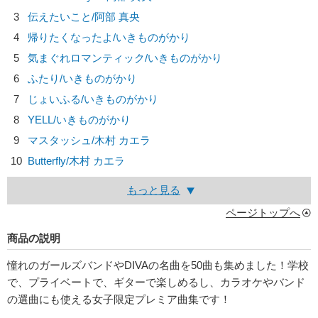
3
伝えたいこと/
阿部 真央
4
帰りたくなったよ/
いきものがかり
5
気まぐれロマンティック/
いきものがかり
6
ふたり/
いきものがかり
7
じょいふる/
いきものがかり
8
YELL/
いきものがかり
9
マスタッシュ/
木村 カエラ
10
Butterfly/
木村 カエラ
もっと見る
ページトップへ
商品の説明
憧れのガールズバンドやDIVAの名曲を50曲も集めました！学校
で、プライベートで、ギターで楽しめるし、カラオケやバンド
の選曲にも使える女子限定プレミア曲集です！