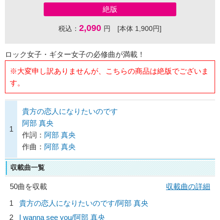
絶版
2,090
税込：
円 [本体 1,900円]
ロック女子・ギター女子の必修曲が満載！
※大変申し訳ありませんが、こちらの商品は絶版でございま
す。
貴方の恋人になりたいのです
阿部 真央
1
作詞：
阿部 真央
作曲：
阿部 真央
収載曲一覧
50曲を収載
収載曲の詳細
1
貴方の恋人になりたいのです/
阿部 真央
2
I wanna see you/
阿部 真央