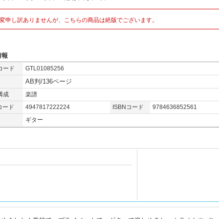
変申し訳ありませんが、こちらの商品は絶版でございます。
情報
コード
GTL01085256
AB判/136ページ
構成
楽譜
コード
4947817222224
ISBNコード
9784636852561
ギター