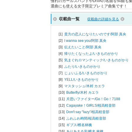
憧れのガールズバンドやDIVAの名曲を50曲
選曲にも使える女子限定プレミア曲集です！
収載曲一覧
収載曲の詳細を見る
[1]
貴方の恋人になりたいのです/
阿部 真央
[2]
I wanna see you/
阿部 真央
[3]
伝えたいこと/
阿部 真央
[4]
帰りたくなったよ/
いきものがかり
[5]
気まぐれロマンティック/
いきものがかり
[6]
ふたり/
いきものがかり
[7]
じょいふる/
いきものがかり
[8]
YELL/
いきものがかり
[9]
マスタッシュ/
木村 カエラ
[10]
Butterfly/
木村 カエラ
[11]
片思いファイター/
Go！Go！7188
[12]
Cagayake！GIRLS/
桜高軽音部
[13]
Don't say "lazy”/
桜高軽音部
[14]
ふわふわ時間/
桜高軽音部
[15]
ギブス/
椎名林檎
[16]
ありあまる富/
椎名 林檎