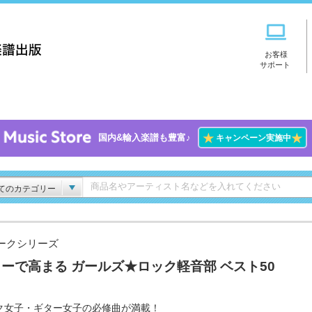
お客様
サポート
★
★
国内&輸入楽譜も豊富♪
キャンペーン実施中
てのカテゴリー
ークシリーズ
ーで高まる ガールズ★ロック軽音部 ベスト50
ク女子・ギター女子の必修曲が満載！