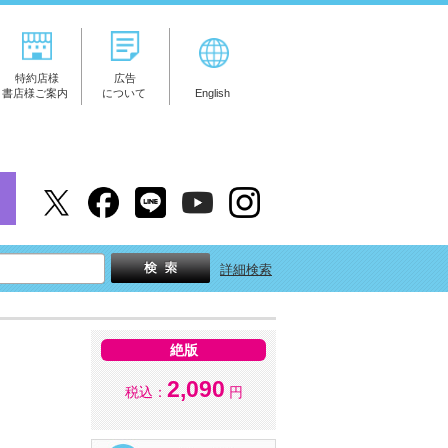
特約店様
広告
書店様ご案内
について
English
詳細検索
絶版
2,090
税込：
円