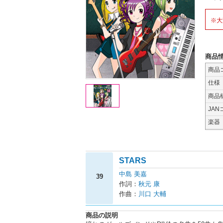
※大
商品
商品
仕様
商品
JAN
楽器
STARS
中島 美嘉
39
作詞：
秋元 康
作曲：
川口 大輔
商品の説明