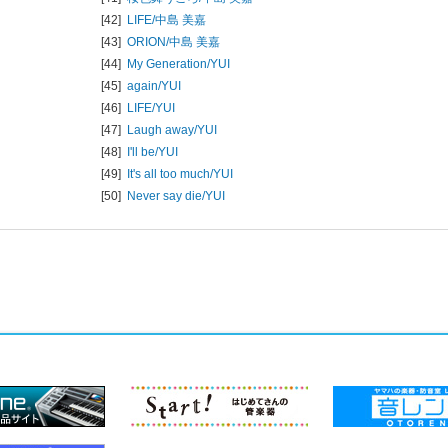
[42]
LIFE/
中島 美嘉
[43]
ORION/
中島 美嘉
[44]
My Generation/
YUI
[45]
again/
YUI
[46]
LIFE/
YUI
[47]
Laugh away/
YUI
[48]
I'll be/
YUI
[49]
It's all too much/
YUI
[50]
Never say die/
YUI