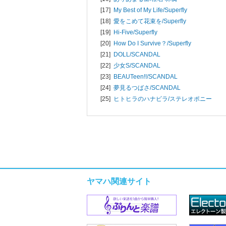
[17]
My Best of My Life/
Superfly
[18]
愛をこめて花束を/
Superfly
[19]
Hi-Five/
Superfly
[20]
How Do I Survive？/
Superfly
[21]
DOLL/
SCANDAL
[22]
少女S/
SCANDAL
[23]
BEAUTeen!!/
SCANDAL
[24]
夢見るつばさ/
SCANDAL
[25]
ヒトヒラのハナビラ/
ステレオポニー
ヤマハ関連サイト