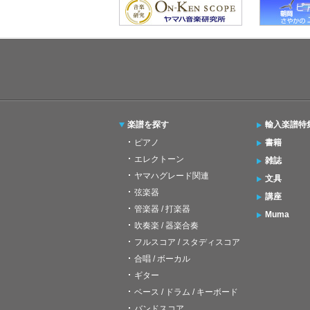
楽譜を探す
輸入楽譜特
ピアノ
書籍
エレクトーン
雑誌
ヤマハグレード関連
文具
弦楽器
講座
管楽器 / 打楽器
Muma
吹奏楽 / 器楽合奏
フルスコア / スタディスコア
合唱 / ボーカル
ギター
ベース / ドラム / キーボード
バンドスコア