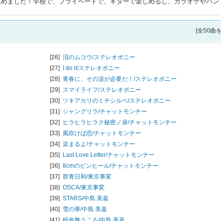
も集めました！学校で、プライベートで、ギターで楽しめるし、カラオケやバン
[全50曲
[26]
泪のムコウ/
ステレオポニー
[27]
I do it/
ステレオポニー
[28]
青春に、その涙が必要だ！/
ステレオポニー
[29]
スマイライフ/
ステレオポニー
[30]
ツキアカリのミチシルベ/
ステレオポニー
[31]
シャングリラ/
チャットモンチー
[32]
ヒラヒラヒラク秘密ノ扉/
チャットモンチー
[33]
風吹けば恋/
チャットモンチー
[34]
染まるよ/
チャットモンチー
[35]
Last Love Letter/
チャットモンチー
[36]
8cmのピンヒール/
チャットモンチー
[37]
群青日和/
東京事変
[38]
OSCA/
東京事変
[39]
STARS/
中島 美嘉
[40]
雪の華/
中島 美嘉
[41]
桜色舞うころ/
中島 美嘉