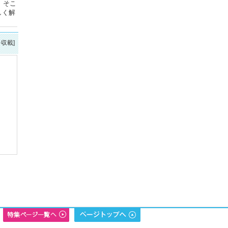
。そこ
しく解
を収載]