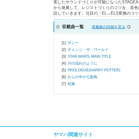
実したサウンドづくりが可能になったSTAGE
から発展して、レジストづくりのコツを、音色
説していきます。注目の「EL→ELS変換のコ
収載曲一覧
収載曲の詳細を見る
[1]
サニー
[2]
チェンジ・ザ・ワールド
[3]
STAR WARS, MAIN TITLE
[4]
川の流れのように
[5]
PROLOGUE(HARRY POTTER)
[6]
わらの中の七面鳥
[7]
枯葉
ヤマハ関連サイト