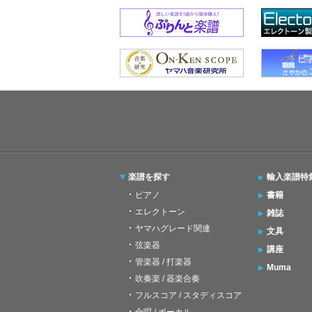
楽譜を探す
輸入楽譜特
ピアノ
書籍
エレクトーン
雑誌
ヤマハグレード関連
文具
弦楽器
講座
管楽器 / 打楽器
Muma
吹奏楽 / 器楽合奏
フルスコア / スタディスコア
合唱 / ボーカル