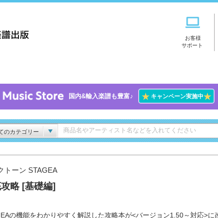
お客様
サポート
★
★
国内&輸入楽譜も豊富♪
キャンペーン実施中
てのカテゴリー
トーン STAGEA
攻略 [基礎編]
AGEAの機能をわかりやすく解説した攻略本が<バージョン1.50～対応>に