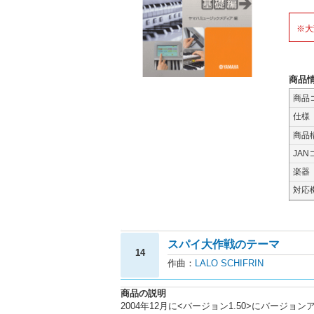
※大
商品
商品
仕様
商品
JAN
楽器
対応
スパイ大作戦のテーマ
14
作曲：
LALO SCHIFRIN
商品の説明
2004年12月に<バージョン1.50>にバージ