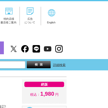
特約店様
広告
書店様ご案内
について
English
詳細検索
絶版
1,980
税込：
円
改訂!