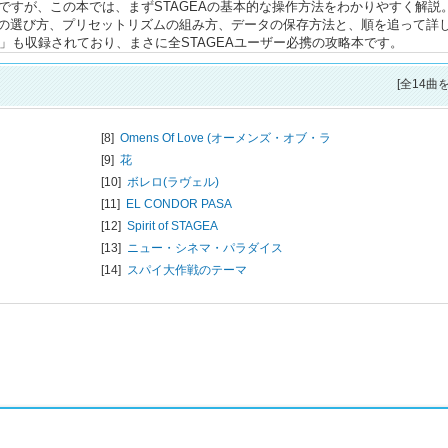
Aですが、この本では、まずSTAGEAの基本的な操作方法をわかりやすく解説
の選び方、プリセットリズムの組み方、データの保存方法と、順を追って詳
ツ」も収録されており、まさに全STAGEAユーザー必携の攻略本です。
[全14曲
[8]
Omens Of Love (オーメンズ・オブ・ラ
[9]
花
[10]
ボレロ(ラヴェル)
[11]
EL CONDOR PASA
[12]
Spirit of STAGEA
[13]
ニュー・シネマ・パラダイス
[14]
スパイ大作戦のテーマ