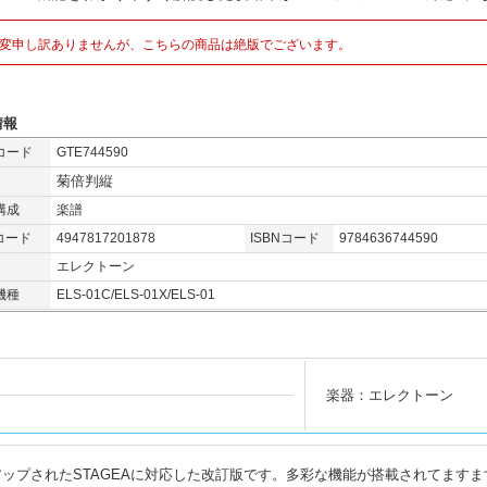
変申し訳ありませんが、こちらの商品は絶版でございます。
情報
コード
GTE744590
菊倍判縦
構成
楽譜
コード
4947817201878
ISBNコード
9784636744590
エレクトーン
機種
ELS-01C/ELS-01X/ELS-01
楽器：エレクトーン
ョンアップされたSTAGEAに対応した改訂版です。多彩な機能が搭載されてます