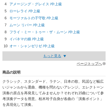
4
アメージング・グレイス /中上級
5
ローレライ /中上級
6
モーツァルトの子守歌 /中上級
7
ムーン リバー /中上級
8
フライ・ミー・トゥー・ザ・ムーン /中上級
9
イパネマの娘 /中上級
10
オー・シャンゼリゼ /中上級
もっと見る
ページトップへ
商品の説明
クラシック、スタンダード、ラテン、日本の歌、民謡など幅広
いジャンルから選曲、機種を問わないアレンジ。エレクトーン
演奏の原点を再発見してみませんか？それぞれ15曲について参
考演奏データを用意。柏木玲子自身が各曲の「演奏ポイント」
を具現化して演奏。