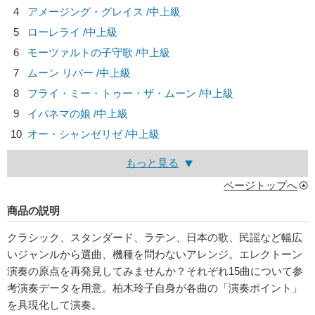
4
アメージング・グレイス /中上級
5
ローレライ /中上級
6
モーツァルトの子守歌 /中上級
7
ムーン リバー /中上級
8
フライ・ミー・トゥー・ザ・ムーン /中上級
9
イパネマの娘 /中上級
10
オー・シャンゼリゼ /中上級
もっと見る
ページトップへ
商品の説明
クラシック、スタンダード、ラテン、日本の歌、民謡など幅広
いジャンルから選曲、機種を問わないアレンジ。エレクトーン
演奏の原点を再発見してみませんか？それぞれ15曲について参
考演奏データを用意。柏木玲子自身が各曲の「演奏ポイント」
を具現化して演奏。