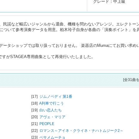
グレード：中上級
、民謡など幅広いジャンルから選曲、機種を問わないアレンジ。エレクトー
曲について参考演奏データを用意。柏木玲子自身が各曲の「演奏ポイント」を
データショップでは取り扱っておりません。 楽器店のMumaにてお買い求め
内容ですがSTAGEA専用曲集として再発行いたしました。
[全31曲
[17]
ジムノペディ 第1番
[18]
A列車で行こう
[19]
白い恋人たち
[20]
アヴェ・マリア
[21]
PEOPLE
[22]
ロマンス～アイネ・クライネ・ナハトムジーク2～
[23]
ベサメムーチョ