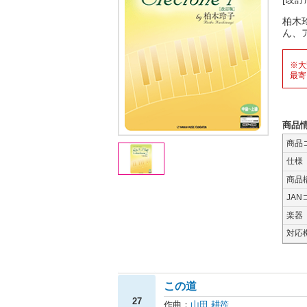
柏木
ん、
※大
最寄
商品
商品
仕様
商品
JAN
楽器
対応
この道
27
作曲：
山田 耕筰