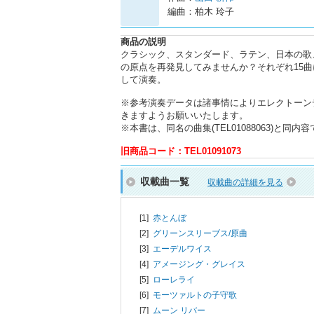
編曲：柏木 玲子
商品の説明
クラシック、スタンダード、ラテン、日本の歌
の原点を再発見してみませんか？それぞれ15
して演奏。
※参考演奏データは諸事情によりエレクトーン
きますようお願いいたします。
※本書は、同名の曲集(TEL01088063)と同
旧商品コード：TEL01091073
収載曲一覧
収載曲の詳細を見る
[1]
赤とんぼ
[2]
グリーンスリーブス/原曲
[3]
エーデルワイス
[4]
アメージング・グレイス
[5]
ローレライ
[6]
モーツァルトの子守歌
[7]
ムーン リバー