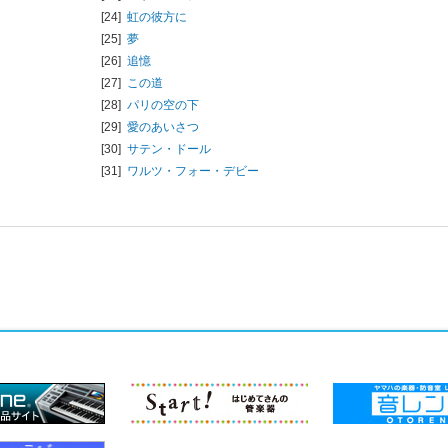
[24]
虹の彼方に
[25]
夢
[26]
追憶
[27]
この道
[28]
パリの空の下
[29]
愛のあいさつ
[30]
サテン・ドール
[31]
ワルツ・フォー・デビー