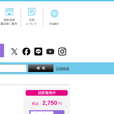
特約店様
広告
書店様ご案内
について
English
詳細検索
好評発売中
2,750
税込：
円