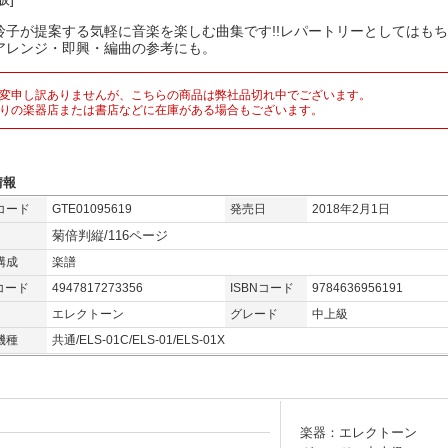
玲子が提案する気軽に音楽を楽しむ曲集です!!レパートリーとしてはも
アレンジ・即興・編曲の参考にも。
変申し訳ありませんが、こちらの商品は弊社品切れ中でございます。
りの楽器店または書店などに在庫がある場合もございます。
情報
コード
GTE01095619
発売日
2018年2月1日
菊倍判縦/116ページ
構成
楽譜
コード
4947817273356
ISBNコード
9784636956191
エレクトーン
グレード
中上級
機種
共通/ELS-01C/ELS-01/ELS-01X
楽器：エレクトーン