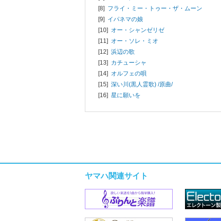
[8]
フライ・ミー・トゥー・ザ・ムーン
[9]
イパネマの娘
[10]
オー・シャンゼリゼ
[11]
オー・ソレ・ミオ
[12]
浜辺の歌
[13]
カチューシャ
[14]
オルフェの唄
[15]
深い川(黒人霊歌) /原曲/
[16]
星に願いを
ヤマハ関連サイト