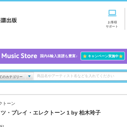
お客様
サポート
★
★
国内&輸入楽譜も豊富♪
キャンペーン実施中
てのカテゴリー
クトーン
ツ・プレイ・エレクトーン 1 by 柏木玲子
版]