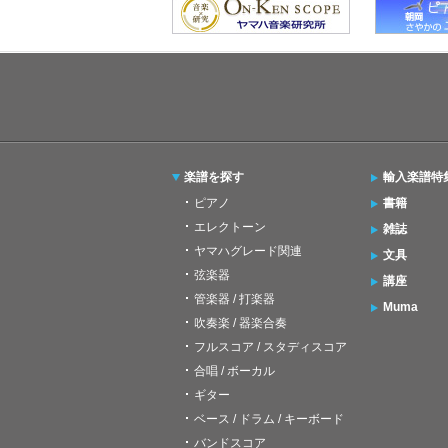
楽譜を探す
輸入楽譜特
ピアノ
書籍
エレクトーン
雑誌
ヤマハグレード関連
文具
弦楽器
講座
管楽器 / 打楽器
Muma
吹奏楽 / 器楽合奏
フルスコア / スタディスコア
合唱 / ボーカル
ギター
ベース / ドラム / キーボード
バンドスコア