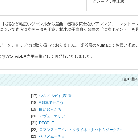
グレード：中上級
、民謡など幅広いジャンルから選曲、機種を問わないアレンジ。エレクトー
曲について参考演奏データを用意。柏木玲子自身が各曲の「演奏ポイント」を
データショップでは取り扱っておりません。 楽器店のMumaにてお買い求め
内容ですがSTAGEA専用曲集として再発行いたしました。
[全31曲
[17]
ジムノペディ 第1番
[18]
A列車で行こう
[19]
白い恋人たち
[20]
アヴェ・マリア
[21]
PEOPLE
[22]
ロマンス～アイネ・クライネ・ナハトムジーク2～
[23]
ベサメムーチョ