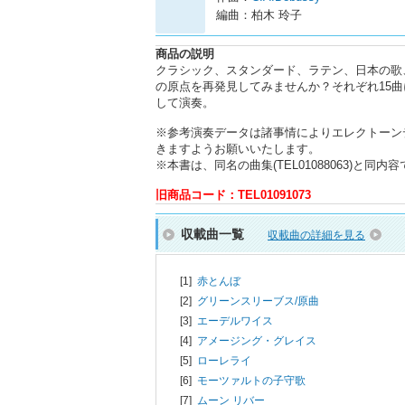
編曲：柏木 玲子
商品の説明
クラシック、スタンダード、ラテン、日本の歌
の原点を再発見してみませんか？それぞれ15
して演奏。
※参考演奏データは諸事情によりエレクトーン
きますようお願いいたします。
※本書は、同名の曲集(TEL01088063)と同
旧商品コード：TEL01091073
収載曲一覧
収載曲の詳細を見る
[1]
赤とんぼ
[2]
グリーンスリーブス/原曲
[3]
エーデルワイス
[4]
アメージング・グレイス
[5]
ローレライ
[6]
モーツァルトの子守歌
[7]
ムーン リバー