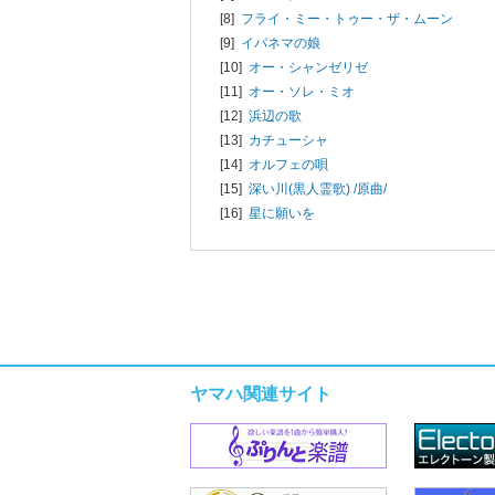
[8]
フライ・ミー・トゥー・ザ・ムーン
[9]
イパネマの娘
[10]
オー・シャンゼリゼ
[11]
オー・ソレ・ミオ
[12]
浜辺の歌
[13]
カチューシャ
[14]
オルフェの唄
[15]
深い川(黒人霊歌) /原曲/
[16]
星に願いを
ヤマハ関連サイト