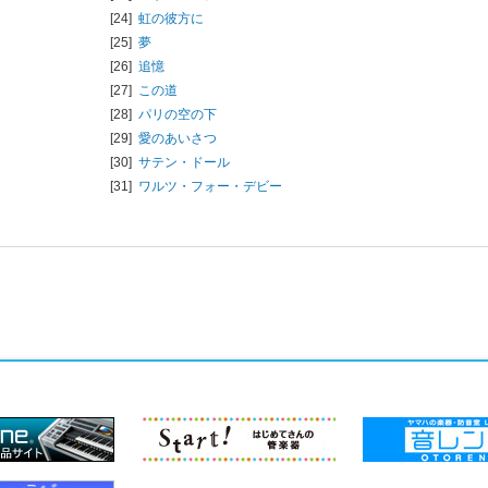
[24]
虹の彼方に
[25]
夢
[26]
追憶
[27]
この道
[28]
パリの空の下
[29]
愛のあいさつ
[30]
サテン・ドール
[31]
ワルツ・フォー・デビー