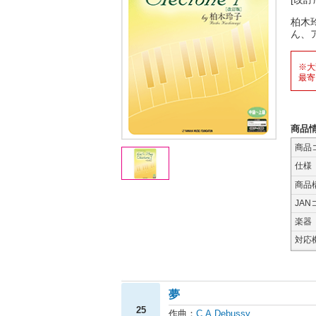
柏木
ん、
※大
最寄
商品
商品
仕様
商品
JAN
楽器
対応
夢
25
作曲：
C.A.Debussy