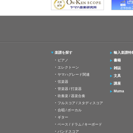
楽譜を探す
輸入楽譜特
ピアノ
書籍
エレクトーン
雑誌
ヤマハグレード関連
文具
弦楽器
講座
管楽器 / 打楽器
Muma
吹奏楽 / 器楽合奏
フルスコア / スタディスコア
合唱 / ボーカル
ギター
ベース / ドラム / キーボード
バンドスコア