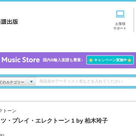
お客様
サポート
★
★
国内&輸入楽譜も豊富♪
キャンペーン実施中
てのカテゴリー
クトーン
ツ・プレイ・エレクトーン 1 by 柏木玲子
版]