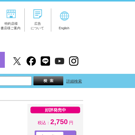
特約店様
広告
書店様ご案内
について
English
詳細検索
好評発売中
2,750
税込：
円