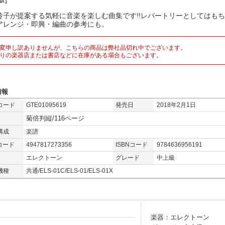
玲子が提案する気軽に音楽を楽しむ曲集です!!レパートリーとしてはも
アレンジ・即興・編曲の参考にも。
変申し訳ありませんが、こちらの商品は弊社品切れ中でございます。
りの楽器店または書店などに在庫がある場合もございます。
情報
コード
GTE01095619
発売日
2018年2月1日
菊倍判縦/116ページ
構成
楽譜
コード
4947817273356
ISBNコード
9784636956191
エレクトーン
グレード
中上級
機種
共通/ELS-01C/ELS-01/ELS-01X
楽器：エレクトーン