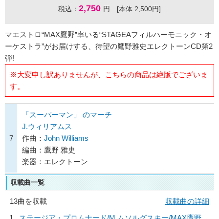
2,750
税込：
円 [本体 2,500円]
マエストロ“MAX鷹野”率いる“STAGEAフィルハーモニック・オ
ーケストラ”がお届けする、待望の鷹野雅史エレクトーンCD第2
弾!
※大変申し訳ありませんが、こちらの商品は絶版でございま
す。
「スーパーマン」 のマーチ
J.ウィリアムス
7
作曲：
John Williams
編曲：鷹野 雅史
楽器：エレクトーン
収載曲一覧
13曲を収載
収載曲の詳細
1
ステージア・プロムナード/
M.ムソルグスキー/MAX鷹野