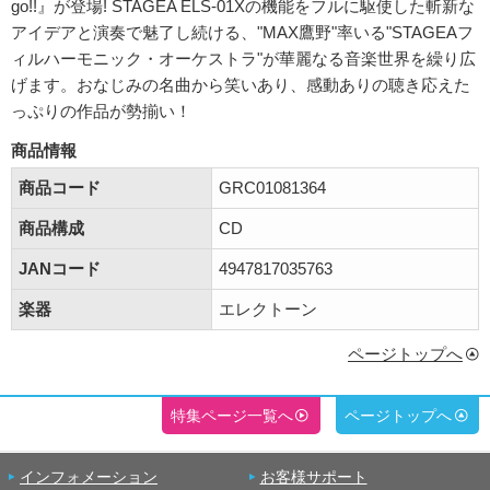
go!!』が登場! STAGEA ELS-01Xの機能をフルに駆使した斬新な
アイデアと演奏で魅了し続ける、"MAX鷹野"率いる"STAGEAフ
ィルハーモニック・オーケストラ"が華麗なる音楽世界を繰り広
げます。おなじみの名曲から笑いあり、感動ありの聴き応えた
っぷりの作品が勢揃い！
商品情報
商品コード
GRC01081364
商品構成
CD
JANコード
4947817035763
楽器
エレクトーン
ページトップへ
特集ページ一覧へ
ページトップへ
インフォメーション
お客様サポート