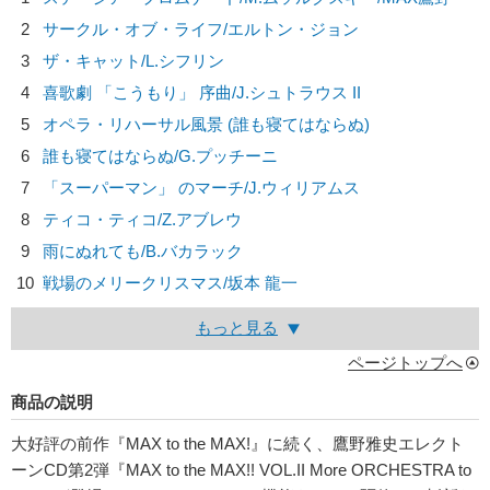
2
サークル・オブ・ライフ/
エルトン・ジョン
3
ザ・キャット/
L.シフリン
4
喜歌劇 「こうもり」 序曲/
J.シュトラウス II
5
オペラ・リハーサル風景 (誰も寝てはならぬ)
6
誰も寝てはならぬ/
G.プッチーニ
7
「スーパーマン」 のマーチ/
J.ウィリアムス
8
ティコ・ティコ/
Z.アブレウ
9
雨にぬれても/
B.バカラック
10
戦場のメリークリスマス/
坂本 龍一
もっと見る
ページトップへ
商品の説明
大好評の前作『MAX to the MAX!』に続く、鷹野雅史エレクト
ーンCD第2弾『MAX to the MAX!! VOL.II More ORCHESTRA to