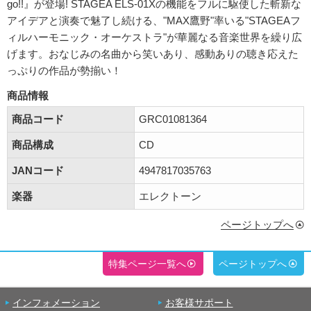
go!!』が登場! STAGEA ELS-01Xの機能をフルに駆使した斬新な
アイデアと演奏で魅了し続ける、"MAX鷹野"率いる"STAGEAフ
ィルハーモニック・オーケストラ"が華麗なる音楽世界を繰り広
げます。おなじみの名曲から笑いあり、感動ありの聴き応えた
っぷりの作品が勢揃い！
商品情報
商品コード
GRC01081364
商品構成
CD
JANコード
4947817035763
楽器
エレクトーン
ページトップへ
特集ページ一覧へ
ページトップへ
インフォメーション
お客様サポート