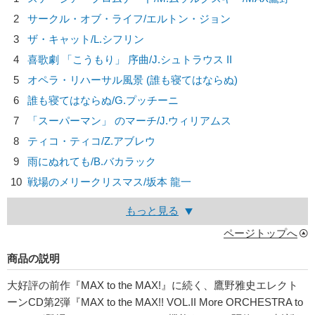
2
サークル・オブ・ライフ/
エルトン・ジョン
3
ザ・キャット/
L.シフリン
4
喜歌劇 「こうもり」 序曲/
J.シュトラウス II
5
オペラ・リハーサル風景 (誰も寝てはならぬ)
6
誰も寝てはならぬ/
G.プッチーニ
7
「スーパーマン」 のマーチ/
J.ウィリアムス
8
ティコ・ティコ/
Z.アブレウ
9
雨にぬれても/
B.バカラック
10
戦場のメリークリスマス/
坂本 龍一
もっと見る
ページトップへ
商品の説明
大好評の前作『MAX to the MAX!』に続く、鷹野雅史エレクト
ーンCD第2弾『MAX to the MAX!! VOL.II More ORCHESTRA to