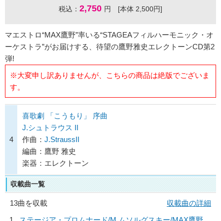
2,750
税込：
円 [本体 2,500円]
マエストロ“MAX鷹野”率いる“STAGEAフィルハーモニック・オ
ーケストラ”がお届けする、待望の鷹野雅史エレクトーンCD第2
弾!
※大変申し訳ありませんが、こちらの商品は絶版でございま
す。
喜歌劇 「こうもり」 序曲
J.シュトラウス II
4
作曲：
J.StraussII
編曲：鷹野 雅史
楽器：エレクトーン
収載曲一覧
13曲を収載
収載曲の詳細
1
ステージア・プロムナード/
M.ムソルグスキー/MAX鷹野