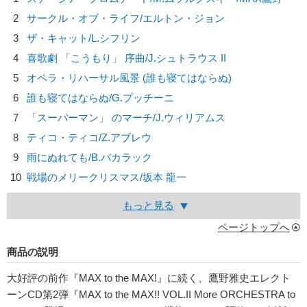
2
サークル・オブ・ライフ/
エルトン・ジョン
3
ザ・キャット/
L.シフリン
4
喜歌劇 「こうもり」 序曲/
J.シュトラウス II
5
オペラ・リハーサル風景 (誰も寝てはならぬ)
6
誰も寝てはならぬ/
G.プッチーニ
7
「スーパーマン」 のマーチ/
J.ウィリアムス
8
ティコ・ティコ/
Z.アブレウ
9
雨にぬれても/
B.バカラック
10
戦場のメリークリスマス/
坂本 龍一
もっと見る
ページトップへ
商品の説明
大好評の前作『MAX to the MAX!』に続く、鷹野雅史エレクト
ーンCD第2弾『MAX to the MAX!! VOL.II More ORCHESTRA to