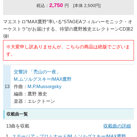
2,750
税込：
円 [本体 2,500円]
マエストロ“MAX鷹野”率いる“STAGEAフィルハーモニック・オ
ーケストラ”がお届けする、待望の鷹野雅史エレクトーンCD第2
弾!
※大変申し訳ありませんが、こちらの商品は絶版でございま
す。
交響詩 「禿山の一夜」
M.ムソルグスキー/MAX鷹野
13
作曲：
M.P.Mussorgsky
編曲：鷹野 雅史
楽器：エレクトーン
収載曲一覧
13曲を収載
収載曲の詳細
1
ステージア・プロムナード/
M.ムソルグスキー/MAX鷹野