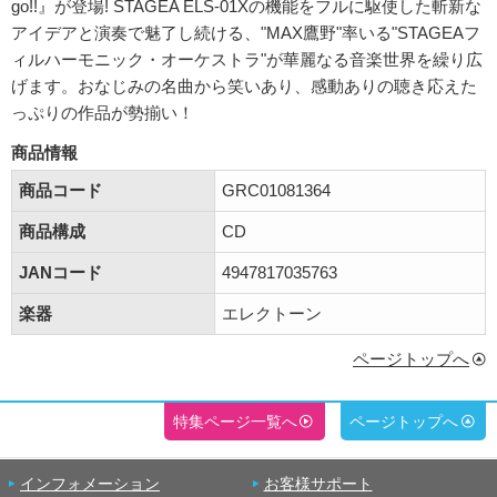
go!!』が登場! STAGEA ELS-01Xの機能をフルに駆使した斬新な
アイデアと演奏で魅了し続ける、"MAX鷹野"率いる"STAGEAフ
ィルハーモニック・オーケストラ"が華麗なる音楽世界を繰り広
げます。おなじみの名曲から笑いあり、感動ありの聴き応えた
っぷりの作品が勢揃い！
商品情報
商品コード
GRC01081364
商品構成
CD
JANコード
4947817035763
楽器
エレクトーン
ページトップへ
特集ページ一覧へ
ページトップへ
インフォメーション
お客様サポート