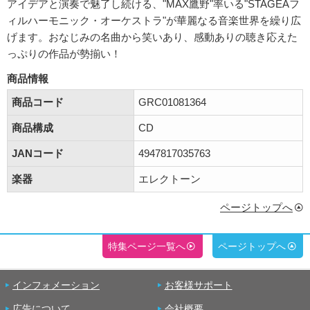
アイデアと演奏で魅了し続ける、"MAX鷹野"率いる"STAGEAフ
ィルハーモニック・オーケストラ"が華麗なる音楽世界を繰り広
げます。おなじみの名曲から笑いあり、感動ありの聴き応えた
っぷりの作品が勢揃い！
商品情報
商品コード
GRC01081364
商品構成
CD
JANコード
4947817035763
楽器
エレクトーン
ページトップへ
特集ページ一覧へ
ページトップへ
インフォメーション
お客様サポート
広告について
会社概要