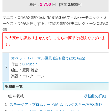
2,750
税込：
円 [本体 2,500円]
マエストロ“MAX鷹野”率いる“STAGEAフィルハーモニック・オ
ーケストラ”がお届けする、待望の鷹野雅史エレクトーンCD第2
弾!
※大変申し訳ありませんが、こちらの商品は絶版でございま
す。
オペラ・リハーサル風景 (誰も寝てはならぬ)
作曲：
G.Puccini
5
編曲：鷹野 雅史
楽器：エレクトーン
収載曲一覧
13曲を収載
収載曲の詳細
1
ステージア・プロムナード/
M.ムソルグスキー/MAX鷹野