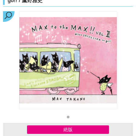
go!! / 鷹野雅史
絶版