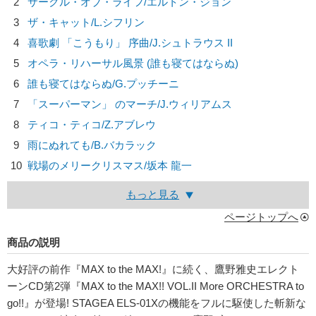
2
サークル・オブ・ライフ/
エルトン・ジョン
3
ザ・キャット/
L.シフリン
4
喜歌劇 「こうもり」 序曲/
J.シュトラウス II
5
オペラ・リハーサル風景 (誰も寝てはならぬ)
6
誰も寝てはならぬ/
G.プッチーニ
7
「スーパーマン」 のマーチ/
J.ウィリアムス
8
ティコ・ティコ/
Z.アブレウ
9
雨にぬれても/
B.バカラック
10
戦場のメリークリスマス/
坂本 龍一
もっと見る
ページトップへ
商品の説明
大好評の前作『MAX to the MAX!』に続く、鷹野雅史エレクト
ーンCD第2弾『MAX to the MAX!! VOL.II More ORCHESTRA to
go!!』が登場! STAGEA ELS-01Xの機能をフルに駆使した斬新な