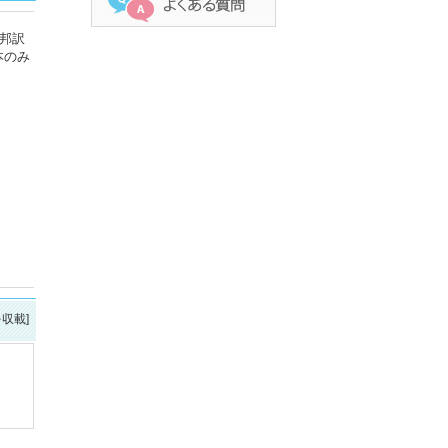
邦訳
本のみ
を収載]