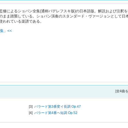
監修によるショパン全集(通称パデレフスキ版)の日本語版。解説および注釈を
のまま踏襲している。ショパン演奏のスタンダード・ヴァージョンとして日
使われている楽譜である。
集」<<
[全4曲
[3]
バラード第3番変イ長調 Op.47
[4]
バラード第4番ヘ短調 Op.52