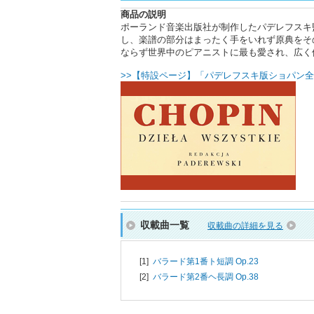
商品の説明
ポーランド音楽出版社が制作したパデレフスキ
し、楽譜の部分はまったく手をいれず原典をそ
ならず世界中のピアニストに最も愛され、広く
>>【特設ページ】「パデレフスキ版ショパン全
収載曲一覧
収載曲の詳細を見る
[1]
バラード第1番ト短調 Op.23
[2]
バラード第2番ヘ長調 Op.38