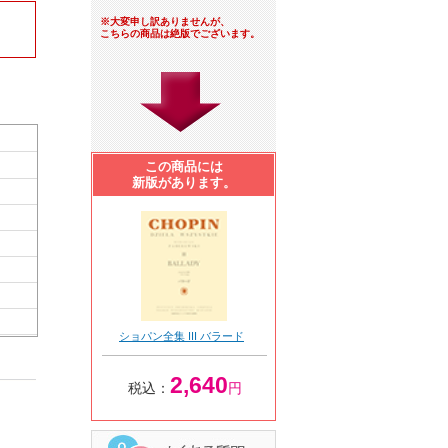
※大変申し訳ありませんが、
こちらの商品は絶版でございます。
この商品には
新版があります。
ショパン全集 III バラード
2,640
税込：
円