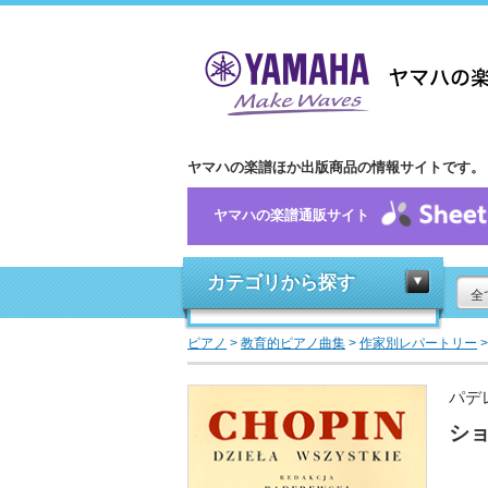
ヤマハの楽譜ほか出版商品の情報サイトです。
ヤマハの楽譜通販サイト
カテゴリから探す
全
ピアノ
>
教育的ピアノ曲集
>
作家別レパートリー
パデ
ショ