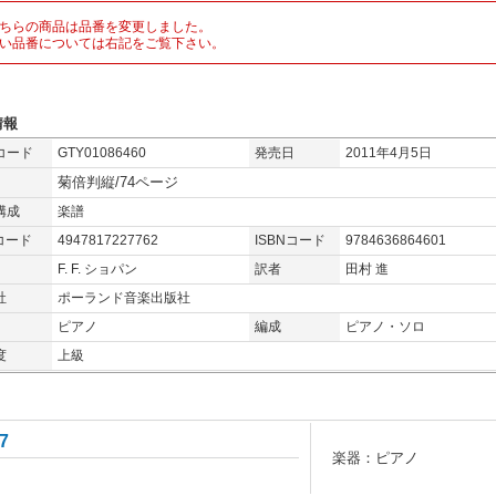
ちらの商品は品番を変更しました。
い品番については右記をご覧下さい。
情報
コード
GTY01086460
発売日
2011年4月5日
菊倍判縦/74ページ
構成
楽譜
コード
4947817227762
ISBNコード
9784636864601
F. F. ショパン
訳者
田村 進
社
ポーランド音楽出版社
ピアノ
編成
ピアノ・ソロ
度
上級
7
楽器：ピアノ