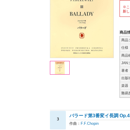
※こ
新し
商品
商品
仕様
商品
JAN
著者
出版
楽器
難易
バラード第3番変イ長調 Op.4
3
作曲：
F.F.Chopin