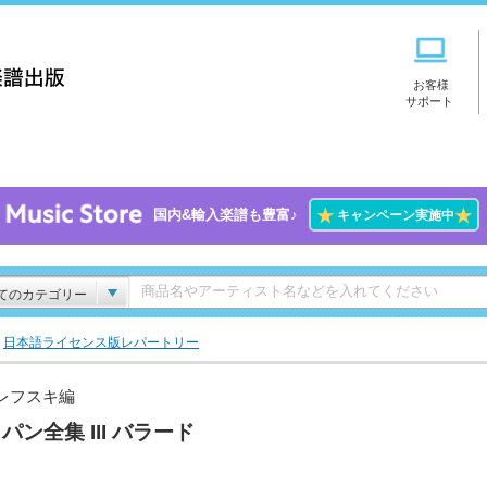
お客様
サポート
★
★
国内&輸入楽譜も豊富♪
キャンペーン実施中
てのカテゴリー
>
日本語ライセンス版レパートリー
レフスキ編
パン全集 III バラード