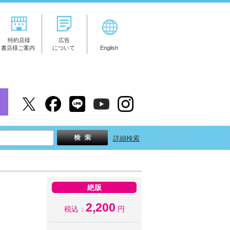
特約店様
広告
書店様ご案内
について
English
詳細検索
絶版
2,200
税込：
円