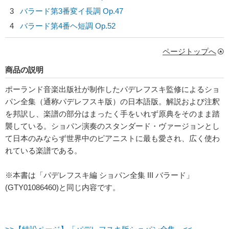
3
バラード第3番変イ長調 Op.47
4
バラード第4番ヘ短調 Op.52
ページトップへ
商品の説明
ポーランド音楽出版社が制作したパデレフスキ監修によるショ
パン全集（通称パデレフスキ版）の日本語版。解説および注釈
を邦訳し、楽譜の部分はまったく手をいれず原典をそのまま踏
襲している。ショパン演奏のスタンダード・ヴァージョンとし
て日本のみならず世界中のピアニストに最も愛され、広く使わ
れている楽譜である。
※本書は「パデレフスキ編 ショパン全集 III バラード」
(GTY01086460)と同じ内容です。