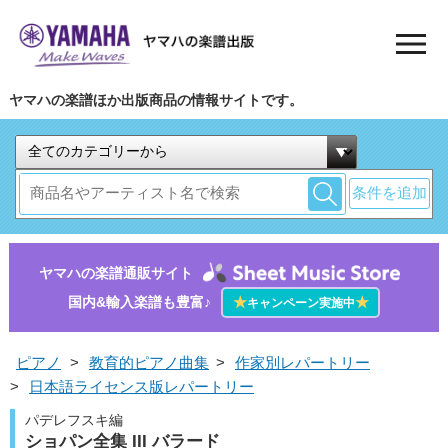
ヤマハの楽譜ほか出版商品の情報サイトです。
条件を追加
ヤマハの楽譜通販サイト
国内&輸入楽譜も豊富♪
★
★
キャンペーン実施中
ピアノ
>
教育的ピアノ曲集
>
作家別レパートリー
>
日本語ライセンス版レパートリー
パデレフスキ編
ショパン全集 III バラード