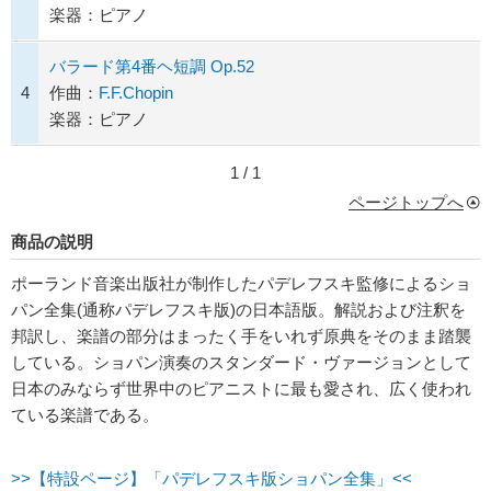
楽器：ピアノ
バラード第4番ヘ短調 Op.52
4
作曲：
F.F.Chopin
楽器：ピアノ
1 / 1
ページトップへ
商品の説明
ポーランド音楽出版社が制作したパデレフスキ監修によるショ
パン全集(通称パデレフスキ版)の日本語版。解説および注釈を
邦訳し、楽譜の部分はまったく手をいれず原典をそのまま踏襲
している。ショパン演奏のスタンダード・ヴァージョンとして
日本のみならず世界中のピアニストに最も愛され、広く使われ
ている楽譜である。
>>【特設ページ】「パデレフスキ版ショパン全集」<<