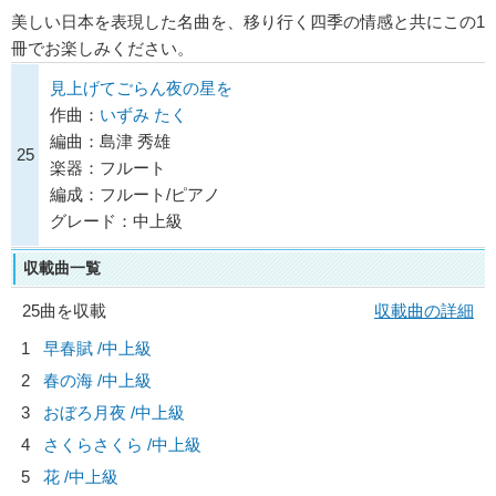
美しい日本を表現した名曲を、移り行く四季の情感と共にこの1
冊でお楽しみください。
見上げてごらん夜の星を
作曲：
いずみ たく
編曲：島津 秀雄
25
楽器：フルート
編成：フルート/ピアノ
グレード：中上級
収載曲一覧
25曲を収載
収載曲の詳細
1
早春賦 /中上級
2
春の海 /中上級
3
おぼろ月夜 /中上級
4
さくらさくら /中上級
5
花 /中上級