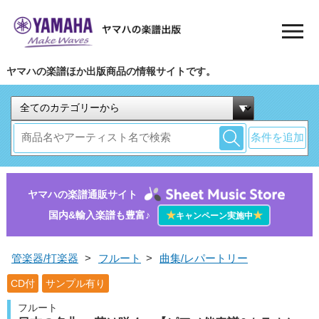
ヤマハの楽譜ほか出版商品の情報サイトです。
条件を追加
ヤマハの楽譜通販サイト
国内&輸入楽譜も豊富♪
★
★
キャンペーン実施中
管楽器/打楽器
>
フルート
>
曲集/レパートリー
CD付
サンプル有り
フルート