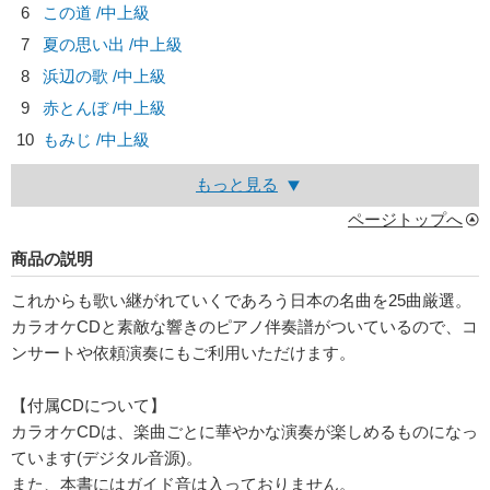
6
この道 /中上級
7
夏の思い出 /中上級
8
浜辺の歌 /中上級
9
赤とんぼ /中上級
10
もみじ /中上級
もっと見る
ページトップへ
商品の説明
これからも歌い継がれていくであろう日本の名曲を25曲厳選。
カラオケCDと素敵な響きのピアノ伴奏譜がついているので、コ
ンサートや依頼演奏にもご利用いただけます。
【付属CDについて】
カラオケCDは、楽曲ごとに華やかな演奏が楽しめるものになっ
ています(デジタル音源)。
また、本書にはガイド音は入っておりません。