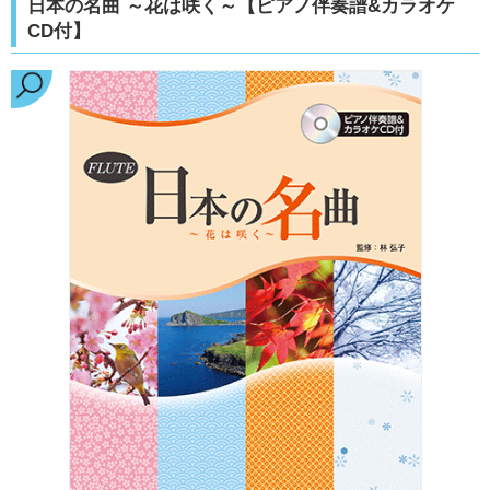
日本の名曲 ～花は咲く～【ピアノ伴奏譜&カラオケ
CD付】