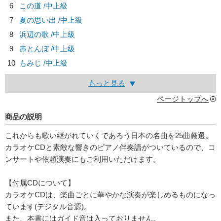
6
この道 /中上級
7
夏の思い出 /中上級
8
浜辺の歌 /中上級
9
赤とんぼ /中上級
10
もみじ /中上級
もっと見る
ページトップへ
商品の説明
これからも歌い継がれていくであろう日本の名曲を25曲厳選。
カラオケCDと素敵な響きのピアノ伴奏譜がついているので、コ
ンサートや依頼演奏にもご利用いただけます。
【付属CDについて】
カラオケCDは、楽曲ごとに華やかな演奏が楽しめるものになっ
ています(デジタル音源)。
また、本書にはガイド音は入っておりません。