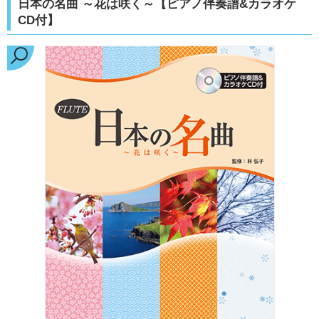
日本の名曲 ～花は咲く～【ピアノ伴奏譜&カラオケ
CD付】