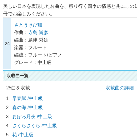
美しい日本を表現した名曲を、移り行く四季の情感と共にこの1
冊でお楽しみください。
さとうきび畑
作曲：
寺島 尚彦
編曲：島津 秀雄
24
楽器：フルート
編成：フルート/ピアノ
グレード：中上級
収載曲一覧
25曲を収載
収載曲の詳細
1
早春賦 /中上級
2
春の海 /中上級
3
おぼろ月夜 /中上級
4
さくらさくら /中上級
5
花 /中上級