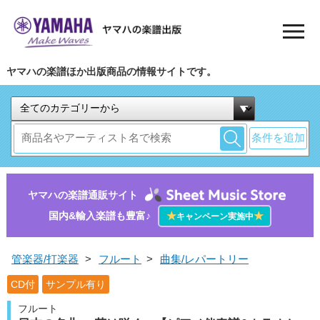
ヤマハの楽譜ほか出版商品の情報サイトです。
条件を追加
ヤマハの楽譜通販サイト
国内&輸入楽譜も豊富♪
★
★
キャンペーン実施中
管楽器/打楽器
>
フルート
>
曲集/レパートリー
CD付
サンプル有り
フルート