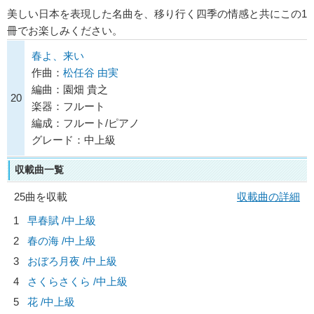
美しい日本を表現した名曲を、移り行く四季の情感と共にこの1
冊でお楽しみください。
春よ、来い
作曲：
松任谷 由実
編曲：園畑 貴之
20
楽器：フルート
編成：フルート/ピアノ
グレード：中上級
収載曲一覧
25曲を収載
収載曲の詳細
1
早春賦 /中上級
2
春の海 /中上級
3
おぼろ月夜 /中上級
4
さくらさくら /中上級
5
花 /中上級