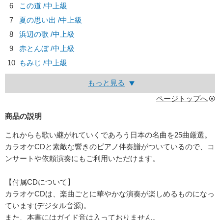
6
この道 /中上級
7
夏の思い出 /中上級
8
浜辺の歌 /中上級
9
赤とんぼ /中上級
10
もみじ /中上級
もっと見る
ページトップへ
商品の説明
これからも歌い継がれていくであろう日本の名曲を25曲厳選。
カラオケCDと素敵な響きのピアノ伴奏譜がついているので、コ
ンサートや依頼演奏にもご利用いただけます。
【付属CDについて】
カラオケCDは、楽曲ごとに華やかな演奏が楽しめるものになっ
ています(デジタル音源)。
また、本書にはガイド音は入っておりません。