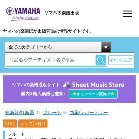
ヤマハの楽譜ほか出版商品の情報サイトです。
条件を追加
ヤマハの楽譜通販サイト
国内&輸入楽譜も豊富♪
★
★
キャンペーン実施中
管楽器/打楽器
>
フルート
>
曲集/レパートリー
CD付
サンプル有り
フルート