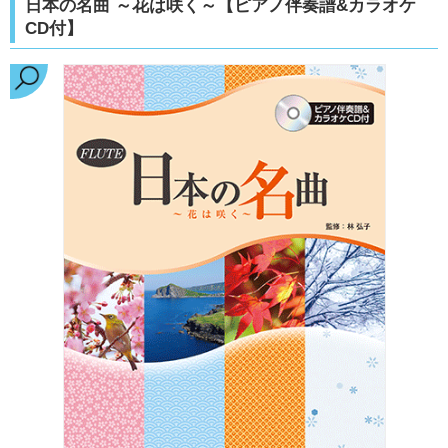
日本の名曲 ～花は咲く～【ピアノ伴奏譜&カラオケ
CD付】