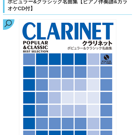
ポピュラー&クラシック名曲集【ピアノ伴奏譜&カラ
オケCD付】