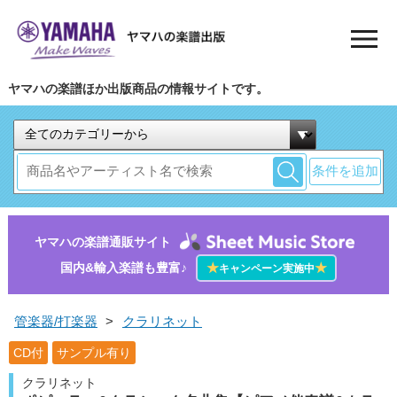
ヤマハの楽譜ほか出版商品の情報サイトです。
条件を追加
ヤマハの楽譜通販サイト
国内&輸入楽譜も豊富♪
★
★
キャンペーン実施中
管楽器/打楽器
>
クラリネット
CD付
サンプル有り
クラリネット