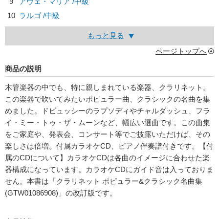
9
アヴェ・マリア /中級
10
ラルゴ /中級
もっと見る
ページトップへ
商品の説明
木管楽器の中でも、特に親しまれている楽器、クラリネット。
この楽器で吹いてみたいポピュラー曲、クラシックの名曲を集
めました。ドビュッシーのラプソディやチャルダッシュ、フラ
イ・ミー・トゥ・ザ・ムーンなど、幅広い選曲です。この曲集
をご家庭や、発表会、コンサート等でご披露いただけば、その
楽しさは倍増。付属カラオケCD、ピアノ伴奏譜付きです。【付
属のCDについて】カラオケCDは各曲のイメージに合わせた楽
器構成になっています。カラオケCDにガイド音は入っておりま
せん。本書は「クラリネット ポピュラー&クラシック名曲集
(GTW01086908)」の改訂版です。