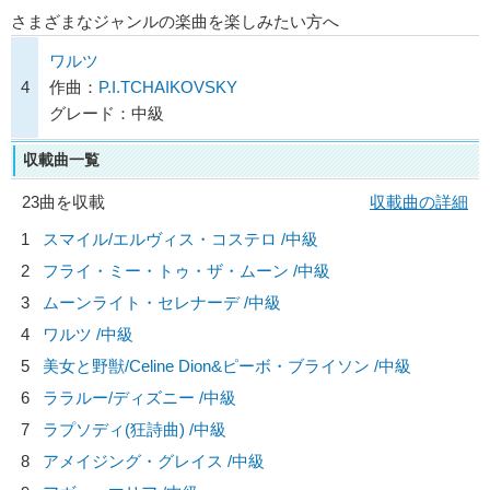
さまざまなジャンルの楽曲を楽しみたい方へ
ワルツ
4
作曲：
P.I.TCHAIKOVSKY
グレード：中級
収載曲一覧
23曲を収載
収載曲の詳細
1
スマイル/
エルヴィス・コステロ
/中級
2
フライ・ミー・トゥ・ザ・ムーン /中級
3
ムーンライト・セレナーデ /中級
4
ワルツ /中級
5
美女と野獣/
Celine Dion&ピーボ・ブライソン
/中級
6
ララルー/
ディズニー
/中級
7
ラプソディ(狂詩曲) /中級
8
アメイジング・グレイス /中級