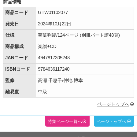
商品情報
商品コード
GTW01102077
発売日
2024年10月22日
仕様
菊倍判縦/124ページ (別冊パート譜48頁)
商品構成
楽譜+CD
JANコード
4947817305248
ISBNコード
9784636117240
監修
高瀬 千恵子/仲地 博幸
難易度
中級
ページトップへ
特集ページ一覧へ
ページトップへ