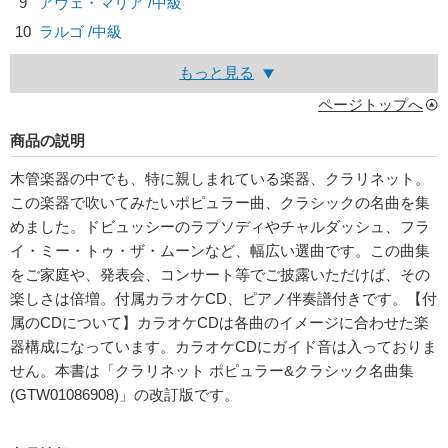
9
アヴェ・マリア /中級
10
ラルゴ /中級
もっと見る
ページトップへ
商品の説明
木管楽器の中でも、特に親しまれている楽器、クラリネット。
この楽器で吹いてみたいポピュラー曲、クラシックの名曲を集
めました。ドビュッシーのラプソディやチャルダッシュ、フラ
イ・ミー・トゥ・ザ・ムーンなど、幅広い選曲です。この曲集
をご家庭や、発表会、コンサート等でご披露いただけば、その
楽しさは倍増。付属カラオケCD、ピアノ伴奏譜付きです。【付
属のCDについて】カラオケCDは各曲のイメージに合わせた楽
器構成になっています。カラオケCDにガイド音は入っておりま
せん。本書は「クラリネット ポピュラー&クラシック名曲集
(GTW01086908)」の改訂版です。