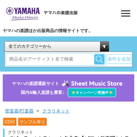
ヤマハの楽譜ほか出版商品の情報サイトです。
条件を追加
ヤマハの楽譜通販サイト
国内&輸入楽譜も豊富♪
★
★
キャンペーン実施中
管楽器/打楽器
>
クラリネット
CD付
サンプル有り
クラリネット