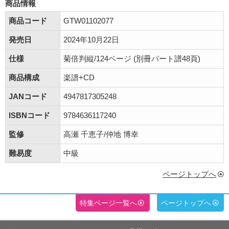
商品情報
商品コード
GTW01102077
発売日
2024年10月22日
仕様
菊倍判縦/124ページ (別冊パート譜48頁)
商品構成
楽譜+CD
JANコード
4947817305248
ISBNコード
9784636117240
監修
高瀬 千恵子/仲地 博幸
難易度
中級
ページトップへ
特集ページ一覧へ
ページトップへ