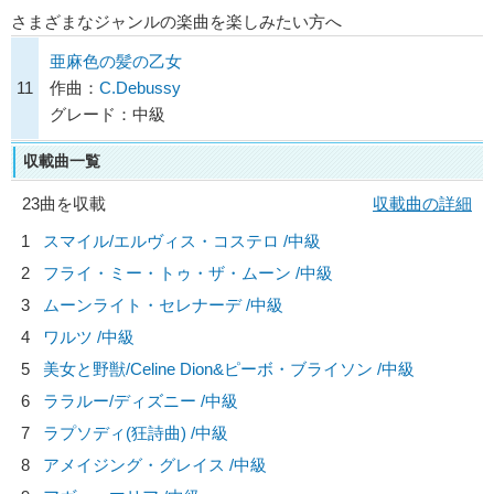
さまざまなジャンルの楽曲を楽しみたい方へ
亜麻色の髪の乙女
11
作曲：
C.Debussy
グレード：中級
収載曲一覧
23曲を収載
収載曲の詳細
1
スマイル/
エルヴィス・コステロ
/中級
2
フライ・ミー・トゥ・ザ・ムーン /中級
3
ムーンライト・セレナーデ /中級
4
ワルツ /中級
5
美女と野獣/
Celine Dion&ピーボ・ブライソン
/中級
6
ララルー/
ディズニー
/中級
7
ラプソディ(狂詩曲) /中級
8
アメイジング・グレイス /中級