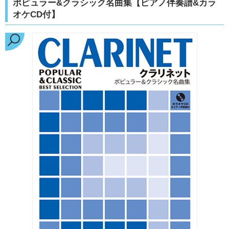
ポピュラー&クラシック名曲集【ピアノ伴奏譜&カラ
オケCD付】