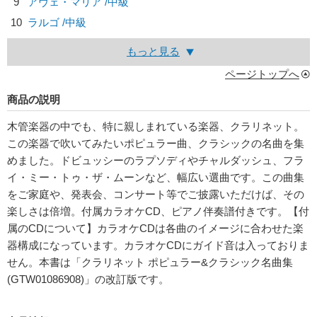
9
アヴェ・マリア /中級
10
ラルゴ /中級
もっと見る
ページトップへ
商品の説明
木管楽器の中でも、特に親しまれている楽器、クラリネット。
この楽器で吹いてみたいポピュラー曲、クラシックの名曲を集
めました。ドビュッシーのラプソディやチャルダッシュ、フラ
イ・ミー・トゥ・ザ・ムーンなど、幅広い選曲です。この曲集
をご家庭や、発表会、コンサート等でご披露いただけば、その
楽しさは倍増。付属カラオケCD、ピアノ伴奏譜付きです。【付
属のCDについて】カラオケCDは各曲のイメージに合わせた楽
器構成になっています。カラオケCDにガイド音は入っておりま
せん。本書は「クラリネット ポピュラー&クラシック名曲集
(GTW01086908)」の改訂版です。