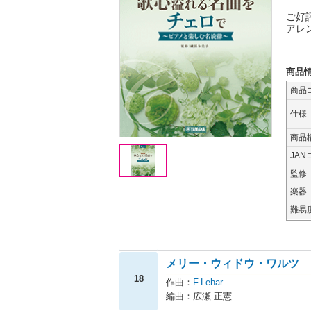
ご好
アレ
商品
商品
仕様
商品
JAN
監修
楽器
難易
メリー・ウィドウ・ワルツ
18
作曲：
F.Lehar
編曲：広瀬 正憲