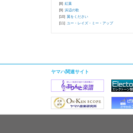
[8]
紅葉
[9]
浜辺の歌
[10]
翼をください
[11]
ユー・レイズ・ミー・アップ
ヤマハ関連サイト