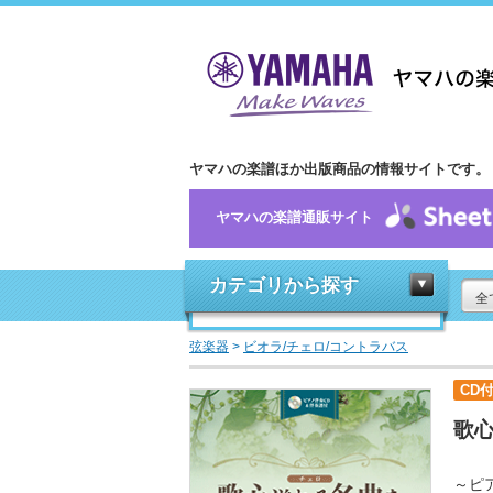
ヤマハの楽譜ほか出版商品の情報サイトです。
ヤマハの楽譜通販サイト
カテゴリから探す
全
弦楽器
>
ビオラ/チェロ/コントラバス
CD
歌
～ピ