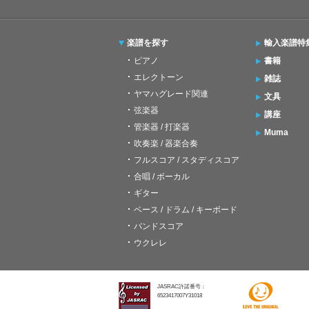
楽譜を探す
輸入楽譜特
ピアノ
書籍
エレクトーン
雑誌
ヤマハグレード関連
文具
弦楽器
講座
管楽器 / 打楽器
Muma
吹奏楽 / 器楽合奏
フルスコア / スタディスコア
合唱 / ボーカル
ギター
ベース / ドラム / キーボード
バンドスコア
ウクレレ
JASRAC許諾番号：
6523417007Y31018