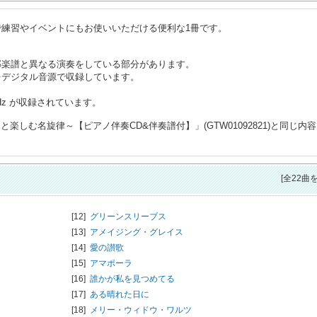
で練習やイベントにもお使いいただける便利な1冊です。
部楽譜と異なる演奏をしている部分があります。
をデジタル音源で収録しています。
Hz が収録されています。
しむ名旋律～【ピアノ伴奏CD&伴奏譜付】」(GTW01092821)と同じ内
[全22曲
[12]
グリーンスリーブス
[13]
アメイジング・グレイス
[14]
愛の讃歌
[15]
アマポーラ
[16]
誰かが私を見つめてる
[17]
ある晴れた日に
[18]
メリー・ウィドウ・ワルツ