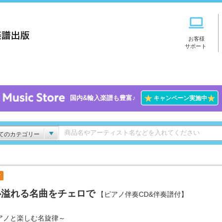
お客様
サポート
★
★
国内&輸入楽譜も豊富♪
キャンペーン実施中
てのカテゴリー
付
心溢れる名曲をチェロで
【ピアノ伴奏CD&伴奏譜付】
アノと楽しむ名旋律～