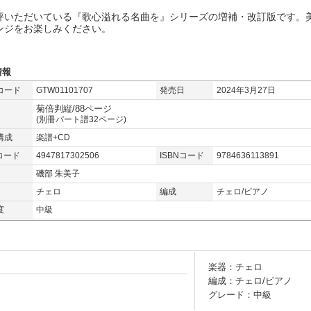
評いただいている『歌心溢れる名曲を』シリーズの増補・改訂版です。
ンジをお楽しみください。
情報
コード
GTW01101707
発売日
2024年3月27日
菊倍判縦/88ページ
(別冊パート譜32ページ)
構成
楽譜+CD
コード
4947817302506
ISBNコード
9784636113891
磯部 朱美子
チェロ
編成
チェロ/ピアノ
度
中級
楽器：チェロ
編成：チェロ/ピアノ
グレード：中級