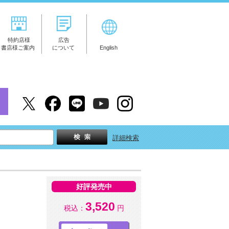
特約店様
広告
書店様ご案内
について
English
詳細検索
好評発売中
3,520
税込：
円