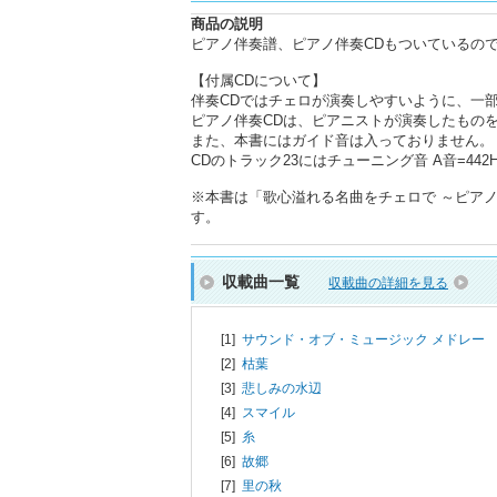
商品の説明
ピアノ伴奏譜、ピアノ伴奏CDもついているの
【付属CDについて】
伴奏CDではチェロが演奏しやすいように、一
ピアノ伴奏CDは、ピアニストが演奏したもの
また、本書にはガイド音は入っておりません。
CDのトラック23にはチューニング音 A音=442
※本書は「歌心溢れる名曲をチェロで ～ピアノと楽
す。
収載曲一覧
収載曲の詳細を見る
[1]
サウンド・オブ・ミュージック メドレー
[2]
枯葉
[3]
悲しみの水辺
[4]
スマイル
[5]
糸
[6]
故郷
[7]
里の秋