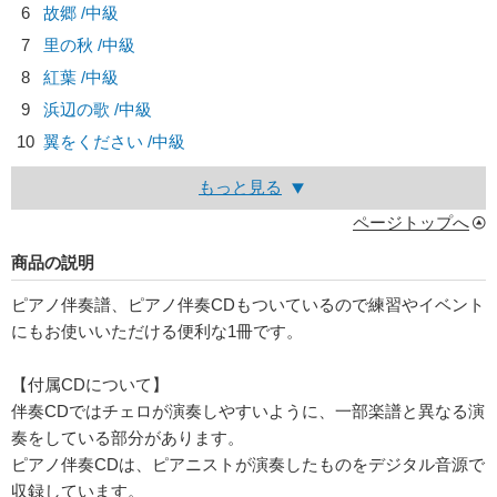
6
故郷 /中級
7
里の秋 /中級
8
紅葉 /中級
9
浜辺の歌 /中級
10
翼をください /中級
もっと見る
ページトップへ
商品の説明
ピアノ伴奏譜、ピアノ伴奏CDもついているので練習やイベント
にもお使いいただける便利な1冊です。
【付属CDについて】
伴奏CDではチェロが演奏しやすいように、一部楽譜と異なる演
奏をしている部分があります。
ピアノ伴奏CDは、ピアニストが演奏したものをデジタル音源で
収録しています。