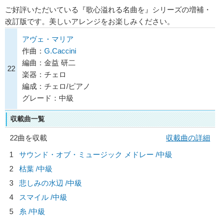
ご好評いただいている『歌心溢れる名曲を』シリーズの増補・
改訂版です。美しいアレンジをお楽しみください。
アヴェ・マリア
作曲：
G.Caccini
編曲：金益 研二
22
楽器：チェロ
編成：チェロ/ピアノ
グレード：中級
収載曲一覧
22曲を収載
収載曲の詳細
1
サウンド・オブ・ミュージック メドレー /中級
2
枯葉 /中級
3
悲しみの水辺 /中級
4
スマイル /中級
5
糸 /中級