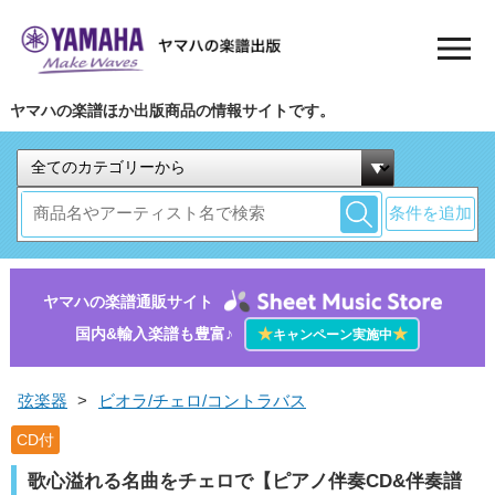
ヤマハの楽譜ほか出版商品の情報サイトです。
条件を追加
ヤマハの楽譜通販サイト
国内&輸入楽譜も豊富♪
★
★
キャンペーン実施中
弦楽器
>
ビオラ/チェロ/コントラバス
CD付
歌心溢れる名曲をチェロで【ピアノ伴奏CD&伴奏譜