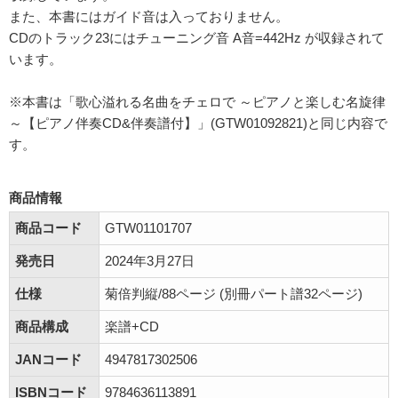
また、本書にはガイド音は入っておりません。
CDのトラック23にはチューニング音 A音=442Hz が収録されて
います。
※本書は「歌心溢れる名曲をチェロで ～ピアノと楽しむ名旋律
～【ピアノ伴奏CD&伴奏譜付】」(GTW01092821)と同じ内容で
す。
商品情報
商品コード
GTW01101707
発売日
2024年3月27日
仕様
菊倍判縦/88ページ (別冊パート譜32ページ)
商品構成
楽譜+CD
JANコード
4947817302506
ISBNコード
9784636113891