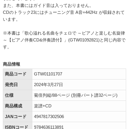
また、本書にはガイド音は入っておりません。
CDのトラック23にはチューニング音 A音=442Hz が収録されて
います。
※本書は「歌心溢れる名曲をチェロで ～ピアノと楽しむ名旋律
～【ピアノ伴奏CD&伴奏譜付】」(GTW01092821)と同じ内容で
す。
商品情報
商品コード
GTW01101707
発売日
2024年3月27日
仕様
菊倍判縦/88ページ (別冊パート譜32ページ)
商品構成
楽譜+CD
JANコード
4947817302506
ISBNコード
9784636113891