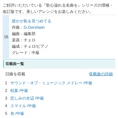
ご好評いただいている『歌心溢れる名曲を』シリーズの増補・
改訂版です。美しいアレンジをお楽しみください。
誰かが私を見つめてる
作曲：
G.Gershwin
編曲：編集部
16
楽器：チェロ
編成：チェロ/ピアノ
グレード：中級
収載曲一覧
22曲を収載
収載曲の詳細
1
サウンド・オブ・ミュージック メドレー /中級
2
枯葉 /中級
3
悲しみの水辺 /中級
4
スマイル /中級
5
糸 /中級