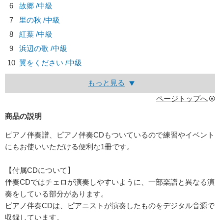
6
故郷 /中級
7
里の秋 /中級
8
紅葉 /中級
9
浜辺の歌 /中級
10
翼をください /中級
もっと見る
ページトップへ
商品の説明
ピアノ伴奏譜、ピアノ伴奏CDもついているので練習やイベント
にもお使いいただける便利な1冊です。
【付属CDについて】
伴奏CDではチェロが演奏しやすいように、一部楽譜と異なる演
奏をしている部分があります。
ピアノ伴奏CDは、ピアニストが演奏したものをデジタル音源で
収録しています。