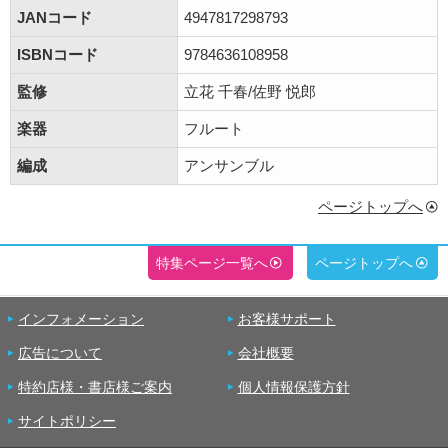
JANコード
4947817298793
ISBNコード
9784636108958
監修
立花 千春/佐野 悦郎
楽器
フルート
編成
アンサンブル
ページトップへ
特集ページ一覧へ
ページトップへ
インフォメーション
お客様サポート
広告について
会社概要
特約店様・書店様ご案内
個人情報保護方針
サイトポリシー