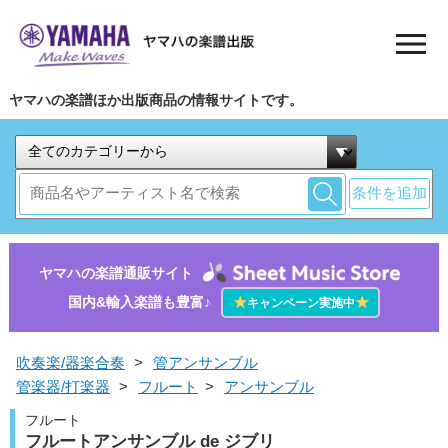
ヤマハの楽譜ほか出版商品の情報サイトです。
条件を追加
ヤマハの楽譜通販サイト
国内&輸入楽譜も豊富♪
★
★
キャンペーン実施中
吹奏楽/器楽合奏
>
管アンサンブル
管楽器/打楽器
>
フルート
>
アンサンブル
フルート
フルートアンサンブル de ジブリ