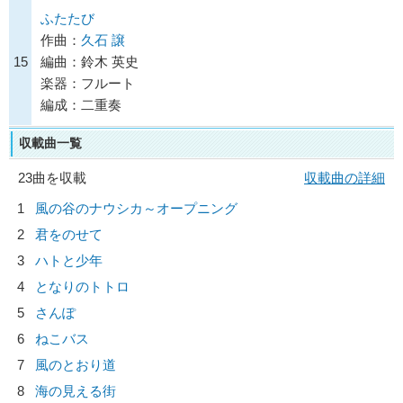
ふたたび
作曲：
久石 譲
15
編曲：鈴木 英史
楽器：フルート
編成：二重奏
収載曲一覧
23曲を収載
収載曲の詳細
1
風の谷のナウシカ～オープニング
2
君をのせて
3
ハトと少年
4
となりのトトロ
5
さんぽ
6
ねこバス
7
風のとおり道
8
海の見える街