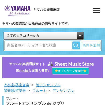
ヤマハの楽譜ほか出版商品の情報サイトです。
条件を追加
ヤマハの楽譜通販サイト
国内&輸入楽譜も豊富♪
★
★
キャンペーン実施中
吹奏楽/器楽合奏
>
管アンサンブル
管楽器/打楽器
>
フルート
>
アンサンブル
フルート
フルートアンサンブル de ジブリ