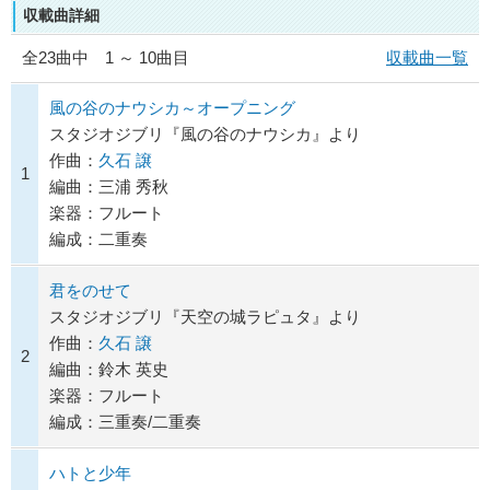
収載曲詳細
全
23
曲中 1 ～ 10曲目
収載曲一覧
風の谷のナウシカ～オープニング
スタジオジブリ『風の谷のナウシカ』より
作曲：
久石 譲
1
編曲：三浦 秀秋
楽器：フルート
編成：二重奏
君をのせて
スタジオジブリ『天空の城ラピュタ』より
作曲：
久石 譲
2
編曲：鈴木 英史
楽器：フルート
編成：三重奏/二重奏
ハトと少年