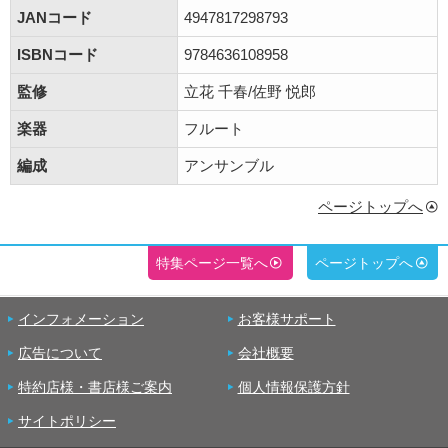
JANコード
4947817298793
ISBNコード
9784636108958
監修
立花 千春/佐野 悦郎
楽器
フルート
編成
アンサンブル
ページトップへ
特集ページ一覧へ
ページトップへ
インフォメーション
お客様サポート
広告について
会社概要
特約店様・書店様ご案内
個人情報保護方針
サイトポリシー