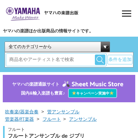
ヤマハの楽譜ほか出版商品の情報サイトです。
条件を追加
ヤマハの楽譜通販サイト
国内&輸入楽譜も豊富♪
★
★
キャンペーン実施中
吹奏楽/器楽合奏
>
管アンサンブル
管楽器/打楽器
>
フルート
>
アンサンブル
フルート
フルートアンサンブル de ジブリ