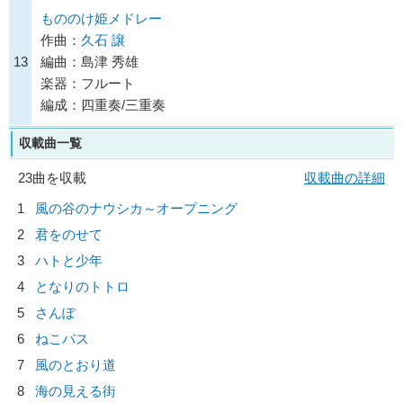
もののけ姫メドレー
作曲：
久石 譲
13
編曲：島津 秀雄
楽器：フルート
編成：四重奏/三重奏
収載曲一覧
23曲を収載
収載曲の詳細
1
風の谷のナウシカ～オープニング
2
君をのせて
3
ハトと少年
4
となりのトトロ
5
さんぽ
6
ねこバス
7
風のとおり道
8
海の見える街