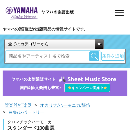
ヤマハの楽譜ほか出版商品の情報サイトです。
条件を追加
ヤマハの楽譜通販サイト
国内&輸入楽譜も豊富♪
★
★
キャンペーン実施中
管楽器/打楽器
>
オカリナ/ハーモニカ/篠笛
>
曲集/レパートリー
クロマチックハーモニカ
スタンダード100曲選