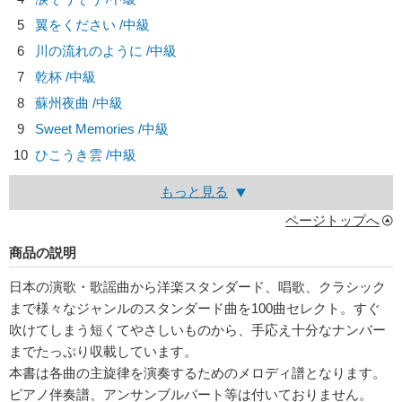
5
翼をください /中級
6
川の流れのように /中級
7
乾杯 /中級
8
蘇州夜曲 /中級
9
Sweet Memories /中級
10
ひこうき雲 /中級
もっと見る
ページトップへ
商品の説明
日本の演歌・歌謡曲から洋楽スタンダード、唱歌、クラシック
まで様々なジャンルのスタンダード曲を100曲セレクト。すぐ
吹けてしまう短くてやさしいものから、手応え十分なナンバー
までたっぷり収載しています。
本書は各曲の主旋律を演奏するためのメロディ譜となります。
ピアノ伴奏譜、アンサンブルパート等は付いておりません。