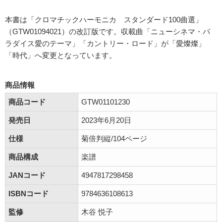
本書は「クロマチックハーモニカ スタンダード100曲選」
（GTW01094021）の改訂版です。収載曲「ニューシネマ・パ
ラダイス愛のテーマ」「カントリー・ロード」が「愛燦燦」
「時代」へ変更となっています。
商品情報
商品コード
GTW01101230
発売日
2023年6月20日
仕様
菊倍判縦/104ページ
商品構成
楽譜
JANコード
4947817298458
ISBNコード
9784636108613
監修
木谷 悦子