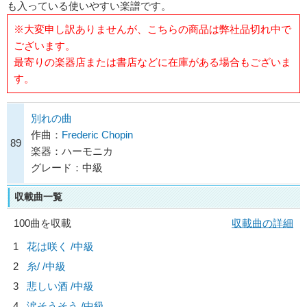
も入っている使いやすい楽譜です。
※大変申し訳ありませんが、こちらの商品は弊社品切れ中で
ございます。
最寄りの楽器店または書店などに在庫がある場合もございま
す。
別れの曲
作曲：
Frederic Chopin
89
楽器：ハーモニカ
グレード：中級
収載曲一覧
100曲を収載
収載曲の詳細
1
花は咲く /中級
2
糸/
/中級
3
悲しい酒 /中級
4
涙そうそう /中級