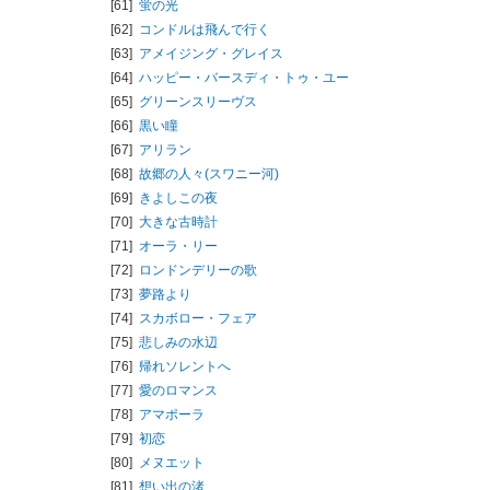
[61]
蛍の光
[62]
コンドルは飛んで行く
[63]
アメイジング・グレイス
[64]
ハッピー・バースディ・トゥ・ユー
[65]
グリーンスリーヴス
[66]
黒い瞳
[67]
アリラン
[68]
故郷の人々(スワニー河)
[69]
きよしこの夜
[70]
大きな古時計
[71]
オーラ・リー
[72]
ロンドンデリーの歌
[73]
夢路より
[74]
スカボロー・フェア
[75]
悲しみの水辺
[76]
帰れソレントへ
[77]
愛のロマンス
[78]
アマポーラ
[79]
初恋
[80]
メヌエット
[81]
想い出の渚