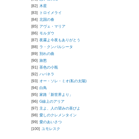
[82]
木星
[83]
トロイメライ
[84]
北国の春
[85]
アヴェ・マリア
[86]
モルダウ
[87]
夜霧よ今夜もありがとう
[88]
ラ・クンパルシータ
[89]
別れの曲
[90]
旅愁
[91]
茶色の小瓶
[92]
ハバネラ
[93]
オー・ソレ・ミオ(私の太陽)
[94]
白鳥
[95]
家路「新世界より」
[96]
G線上のアリア
[97]
主よ、人の望みの喜びよ
[98]
愛しのクレメンタイン
[99]
愛のあいさつ
[100]
ユモレスク