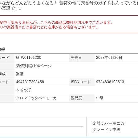
みながらどんどんうまくなる！ 音符の他に穴番号のガイドも入っている
い楽譜です。
変申し訳ありませんが、こちらの商品は弊社品切れ中でございます。
りの楽器店または書店などに在庫がある場合もございます。
情報
コード
GTW01101230
発売日
2023年6月20日
菊倍判縦/104ページ
構成
楽譜
コード
4947817298458
ISBNコード
9784636108613
木谷 悦子
クロマチックハーモニカ
難易度
中級
楽器：ハーモニカ
グレード：中級