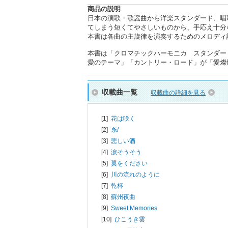
商品の説明
日本の演歌・歌謡曲から洋楽スタンダード、唱
てしまう短くてやさしいものから、手応え十分
本書は各曲の主旋律を演奏するためのメロディ
本書は「クロマチックハーモニカ スタンダード1
愛のテーマ」「カントリー・ロード」が「愛燦
収載曲一覧
収載曲の詳細を見る
[1]
花は咲く
[2]
糸/
[3]
悲しい酒
[4]
涙そうそう
[5]
翼をください
[6]
川の流れのように
[7]
乾杯
[8]
蘇州夜曲
[9]
Sweet Memories
[10]
ひこうき雲