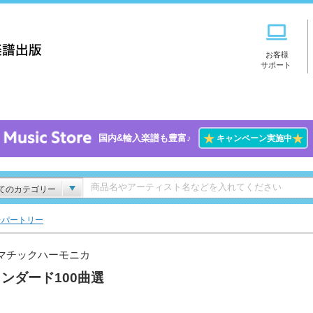
お客様
サポート
★
★
国内&輸入楽譜も豊富♪
キャンペーン実施中
てのカテゴリー
レパートリー
マチックハーモニカ
ンダード100曲選