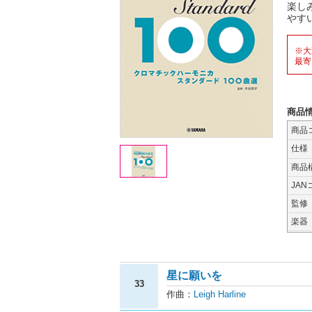
楽し
やす
※大
最寄
商品
商品
仕様
商品
JAN
監修
楽器
星に願いを
33
作曲：
Leigh Harline