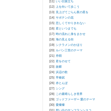
[11]
いい日旅立ち
[12]
上を向いて歩こう
[13]
見上げてごらん夜の星を
[14]
サボテンの花
[15]
悲しくてやりきれない
[16]
君といつまでも
[17]
時の流れに身をまかせ
[18]
海の見える街
[19]
シクラメンのかほり
[20]
ルパン三世のテーマ
[21]
舟唄
[22]
君をのせて
[23]
故郷
[24]
浜辺の歌
[25]
早春賦
[26]
赤とんぼ
[27]
シング
[28]
この素晴らしき世界
[29]
ゴッドファーザー 愛のテーマ
[30]
愛燦燦
[31]
想い出のサンフランシスコ