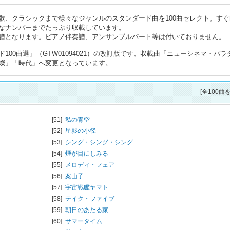
歌、クラシックまで様々なジャンルのスタンダード曲を100曲セレクト。すぐ
なナンバーまでたっぷり収載しています。
譜となります。ピアノ伴奏譜、アンサンブルパート等は付いておりません。
00曲選」（GTW01094021）の改訂版です。収載曲「ニューシネマ・パラ
燦」「時代」へ変更となっています。
[全100曲
[51]
私の青空
[52]
星影の小径
[53]
シング・シング・シング
[54]
煙が目にしみる
[55]
メロディ・フェア
[56]
案山子
[57]
宇宙戦艦ヤマト
[58]
テイク・ファイブ
[59]
朝日のあたる家
[60]
サマータイム