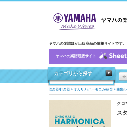
ヤマハの楽譜ほか出版商品の情報サイトです。
ヤマハの楽譜通販サイト
カテゴリから探す
全
管楽器/打楽器
>
オカリナ/ハーモニカ/篠笛
>
曲集/
クロ
スタ