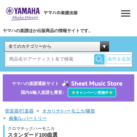
ヤマハの楽譜ほか出版商品の情報サイトです。
条件を追加
ヤマハの楽譜通販サイト
国内&輸入楽譜も豊富♪
★
★
キャンペーン実施中
管楽器/打楽器
>
オカリナ/ハーモニカ/篠笛
>
曲集/レパートリー
クロマチックハーモニカ
スタンダード100曲選