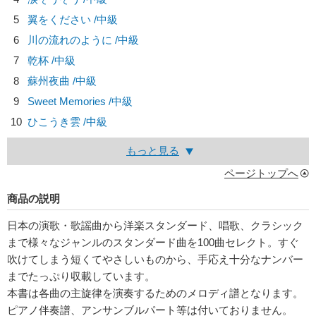
5
翼をください /中級
6
川の流れのように /中級
7
乾杯 /中級
8
蘇州夜曲 /中級
9
Sweet Memories /中級
10
ひこうき雲 /中級
もっと見る
ページトップへ
商品の説明
日本の演歌・歌謡曲から洋楽スタンダード、唱歌、クラシック
まで様々なジャンルのスタンダード曲を100曲セレクト。すぐ
吹けてしまう短くてやさしいものから、手応え十分なナンバー
までたっぷり収載しています。
本書は各曲の主旋律を演奏するためのメロディ譜となります。
ピアノ伴奏譜、アンサンブルパート等は付いておりません。