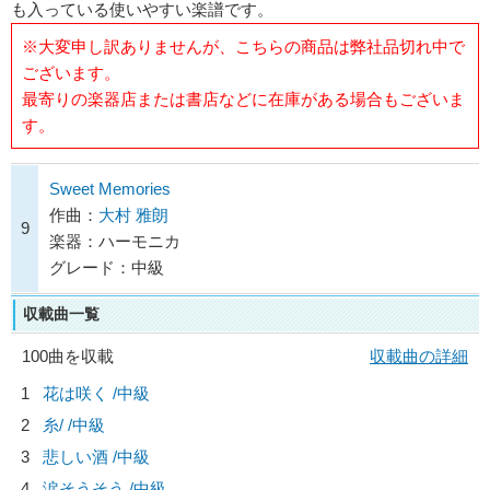
も入っている使いやすい楽譜です。
※大変申し訳ありませんが、こちらの商品は弊社品切れ中で
ございます。
最寄りの楽器店または書店などに在庫がある場合もございま
す。
Sweet Memories
作曲：
大村 雅朗
9
楽器：ハーモニカ
グレード：中級
収載曲一覧
100曲を収載
収載曲の詳細
1
花は咲く /中級
2
糸/
/中級
3
悲しい酒 /中級
4
涙そうそう /中級