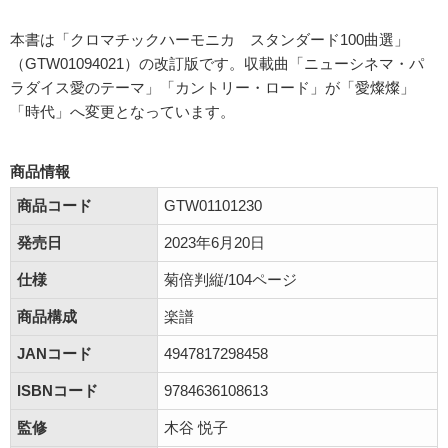
本書は「クロマチックハーモニカ スタンダード100曲選」
（GTW01094021）の改訂版です。収載曲「ニューシネマ・パ
ラダイス愛のテーマ」「カントリー・ロード」が「愛燦燦」
「時代」へ変更となっています。
商品情報
商品コード
GTW01101230
発売日
2023年6月20日
仕様
菊倍判縦/104ページ
商品構成
楽譜
JANコード
4947817298458
ISBNコード
9784636108613
監修
木谷 悦子