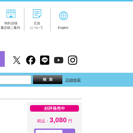
特約店様
広告
書店様ご案内
について
English
詳細検索
好評発売中
3,080
税込：
円