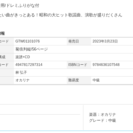
管用/ドレミふりがな付
たい曲がきっとある！昭和の大ヒット歌謡曲、演歌が盛りだくさん
情報
コード
GTW01101076
発売日
2023年3月23日
菊倍判縦/56ページ
構成
楽譜+CD
コード
4947817297314
ISBNコード
9784636107548
林 弘子
オカリナ
難易度
中級
楽器：オカリナ
グレード：中級