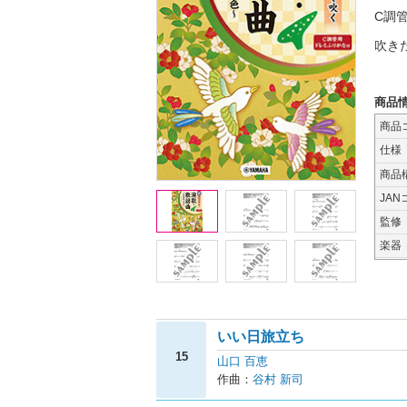
C調
吹き
商品
商品
仕様
商品
JAN
監修
楽器
いい日旅立ち
15
山口 百恵
作曲：
谷村 新司