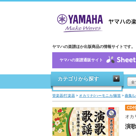
ヤマハの楽譜ほか出版商品の情報サイトです。
ヤマハの楽譜通販サイト
カテゴリから探す
全
管楽器/打楽器
>
オカリナ/ハーモニカ/篠笛
>
曲集/
CD
オカ
演