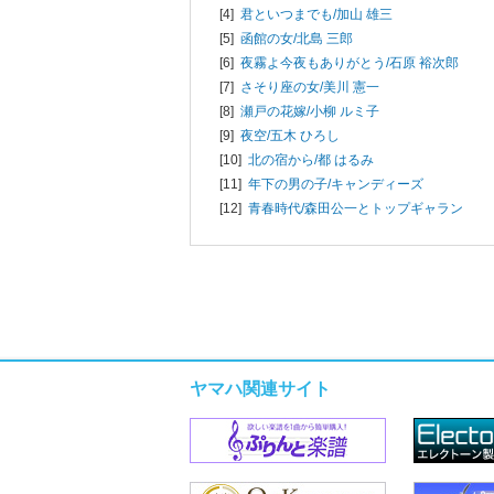
[4]
君といつまでも/
加山 雄三
[5]
函館の女/
北島 三郎
[6]
夜霧よ今夜もありがとう/
石原 裕次郎
[7]
さそり座の女/
美川 憲一
[8]
瀬戸の花嫁/
小柳 ルミ子
[9]
夜空/
五木 ひろし
[10]
北の宿から/
都 はるみ
[11]
年下の男の子/
キャンディーズ
[12]
青春時代/
森田公一とトップギャラン
ヤマハ関連サイト