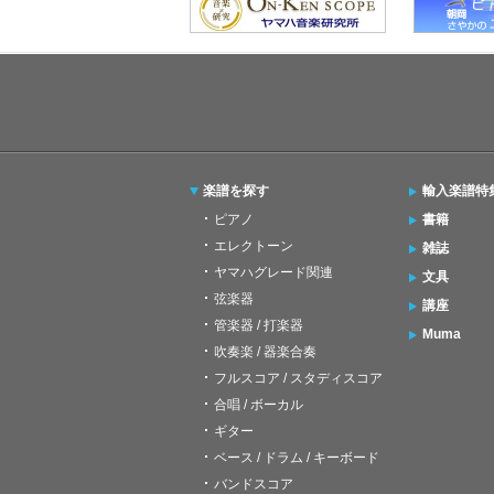
楽譜を探す
輸入楽譜特
ピアノ
書籍
エレクトーン
雑誌
ヤマハグレード関連
文具
弦楽器
講座
管楽器 / 打楽器
Muma
吹奏楽 / 器楽合奏
フルスコア / スタディスコア
合唱 / ボーカル
ギター
ベース / ドラム / キーボード
バンドスコア