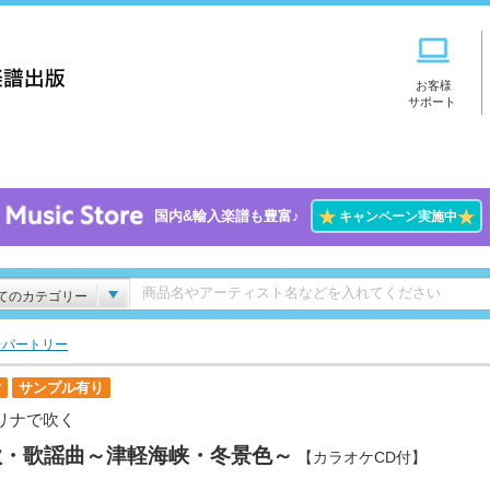
お客様
サポート
★
★
国内&輸入楽譜も豊富♪
キャンペーン実施中
てのカテゴリー
レパートリー
付
サンプル有り
リナで吹く
歌・歌謡曲～津軽海峡・冬景色～
【カラオケCD付】