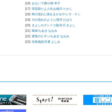
[16]
おもいで酒/
小林 幸子
[17]
浪花節だよ人生は/
細川 たかし
[18]
時の流れに身をまかせ/
テレサ・テン
[19]
川の流れのように/
美空 ひばり
[20]
きよしのズンドコ節/
氷川 きよし
[21]
喝采/
ちあき なおみ
[22]
黄昏のビギン/
ちあき なおみ
[23]
珍島物語/
天童 よしみ