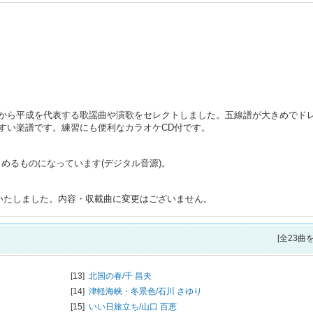
から平成を代表する歌謡曲や演歌をセレクトしました。五線譜が大きめでド
すい楽譜です。練習にも便利なカラオケCD付です。
めるものになっています(デジタル音源)。
変更いたしました。内容・収載曲に変更はございません。
[全23曲
[13]
北国の春/
千 昌夫
[14]
津軽海峡・冬景色/
石川 さゆり
[15]
いい日旅立ち/
山口 百恵