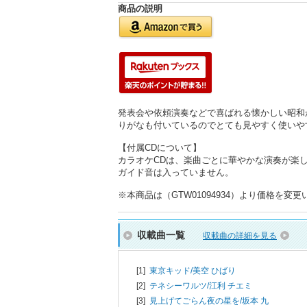
商品の説明
発表会や依頼演奏などで喜ばれる懐かしい昭和
りがなも付いているのでとても見やすく使いや
【付属CDについて】
カラオケCDは、楽曲ごとに華やかな演奏が楽し
ガイド音は入っていません。
※本商品は（GTW01094934）より価格を
収載曲一覧
収載曲の詳細を見る
[1]
東京キッド/
美空 ひばり
[2]
テネシーワルツ/
江利 チエミ
[3]
見上げてごらん夜の星を/
坂本 九