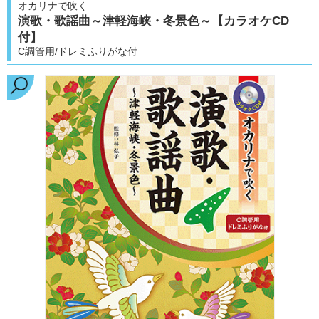
オカリナで吹く
演歌・歌謡曲～津軽海峡・冬景色～【カラオケCD
付】
C調管用/ドレミふりがな付