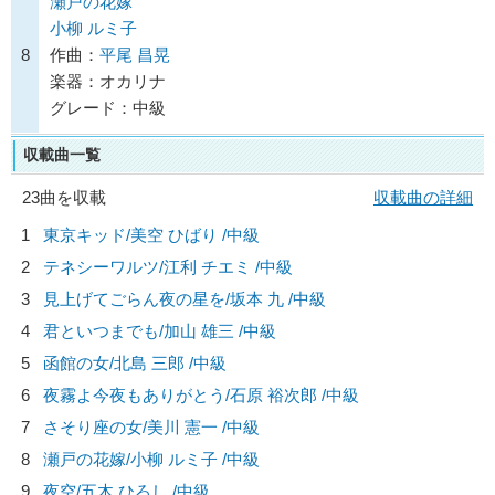
瀬戸の花嫁
小柳 ルミ子
8
作曲：
平尾 昌晃
楽器：オカリナ
グレード：中級
収載曲一覧
23曲を収載
収載曲の詳細
1
東京キッド/
美空 ひばり
/中級
2
テネシーワルツ/
江利 チエミ
/中級
3
見上げてごらん夜の星を/
坂本 九
/中級
4
君といつまでも/
加山 雄三
/中級
5
函館の女/
北島 三郎
/中級
6
夜霧よ今夜もありがとう/
石原 裕次郎
/中級
7
さそり座の女/
美川 憲一
/中級
8
瀬戸の花嫁/
小柳 ルミ子
/中級
9
夜空/
五木 ひろし
/中級