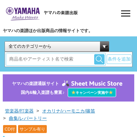
ヤマハの楽譜ほか出版商品の情報サイトです。
条件を追加
ヤマハの楽譜通販サイト
国内&輸入楽譜も豊富♪
★
★
キャンペーン実施中
管楽器/打楽器
>
オカリナ/ハーモニカ/篠笛
>
曲集/レパートリー
CD付
サンプル有り