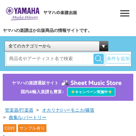
ヤマハの楽譜ほか出版商品の情報サイトです。
条件を追加
ヤマハの楽譜通販サイト
国内&輸入楽譜も豊富♪
★
★
キャンペーン実施中
管楽器/打楽器
>
オカリナ/ハーモニカ/篠笛
>
曲集/レパートリー
CD付
サンプル有り