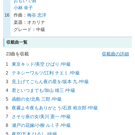
おもいで酒
小林 幸子
16
作曲：
梅谷 忠洋
楽器：オカリナ
グレード：中級
収載曲一覧
23曲を収載
収載曲の詳細
1
東京キッド/
美空 ひばり
/中級
2
テネシーワルツ/
江利 チエミ
/中級
3
見上げてごらん夜の星を/
坂本 九
/中級
4
君といつまでも/
加山 雄三
/中級
5
函館の女/
北島 三郎
/中級
6
夜霧よ今夜もありがとう/
石原 裕次郎
/中級
7
さそり座の女/
美川 憲一
/中級
8
瀬戸の花嫁/
小柳 ルミ子
/中級
9
夜空/
五木 ひろし
/中級