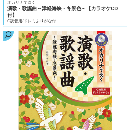
オカリナで吹く
演歌・歌謡曲～津軽海峡・冬景色～【カラオケCD
付】
C調管用/ドレミふりがな付