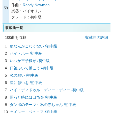
作曲：
Randy Newman
59
楽器：バイオリン
グレード：初中級
収載曲一覧
100曲を収載
収載曲の詳細
1
狼なんかこわくない /初中級
2
ハイ・ホー /初中級
3
いつか王子様が /初中級
4
口笛ふいて働こう /初中級
5
私の願い /初中級
6
星に願いを /初中級
7
ハイ・ディドゥル・ディー・ディー /初中級
8
困った時には口笛を /初中級
9
ダンボのテーマ～私の赤ちゃん /初中級
10
ケイシー・ジュニア /初中級