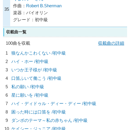
作曲：
Robert B.Sherman
35
楽器：バイオリン
グレード：初中級
収載曲一覧
100曲を収載
収載曲の詳細
1
狼なんかこわくない /初中級
2
ハイ・ホー /初中級
3
いつか王子様が /初中級
4
口笛ふいて働こう /初中級
5
私の願い /初中級
6
星に願いを /初中級
7
ハイ・ディドゥル・ディー・ディー /初中級
8
困った時には口笛を /初中級
9
ダンボのテーマ～私の赤ちゃん /初中級
10
ケイシー・ジュニア /初中級