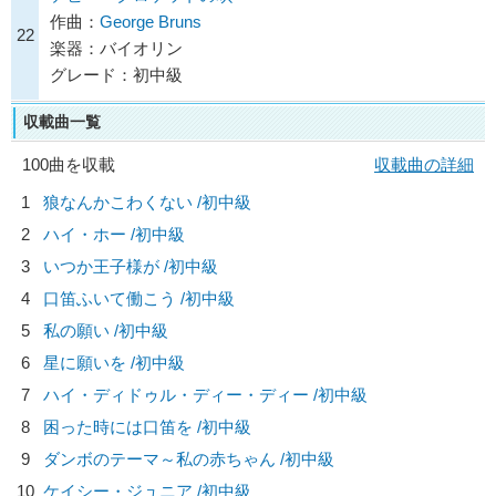
作曲：
George Bruns
22
楽器：バイオリン
グレード：初中級
収載曲一覧
100曲を収載
収載曲の詳細
1
狼なんかこわくない /初中級
2
ハイ・ホー /初中級
3
いつか王子様が /初中級
4
口笛ふいて働こう /初中級
5
私の願い /初中級
6
星に願いを /初中級
7
ハイ・ディドゥル・ディー・ディー /初中級
8
困った時には口笛を /初中級
9
ダンボのテーマ～私の赤ちゃん /初中級
10
ケイシー・ジュニア /初中級